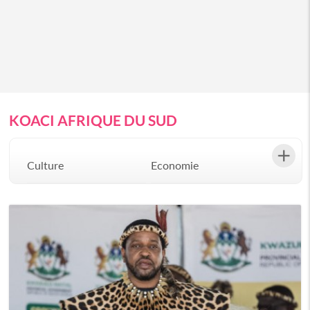
KOACI AFRIQUE DU SUD
Culture
Economie
Environement
Evenementiel
Justice
Mode
Politique
Santé
Science
Société