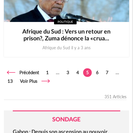
POLITIQUE
Afrique du Sud : Vers un retour en
prison?, Zuma dénonce la «crua...
Afrique du Sud il y a 3 ans
Précédent
1
...
3
4
5
6
7
...
13
Voir Plus
351 Articles
SONDAGE
Gabon : Depuis son ascension au pouvoir,