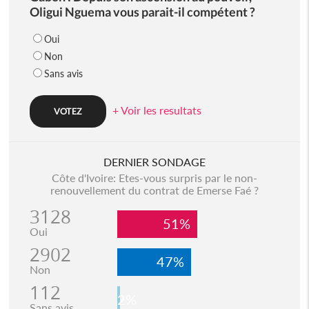
Oligui Nguema vous parait-il compétent ?
Oui
Non
Sans avis
+ Voir les resultats
DERNIER SONDAGE
Côte d'Ivoire: Etes-vous surpris par le non-
renouvellement du contrat de Emerse Faé ?
3128
51%
Oui
2902
47%
Non
112
2%
Sans avis