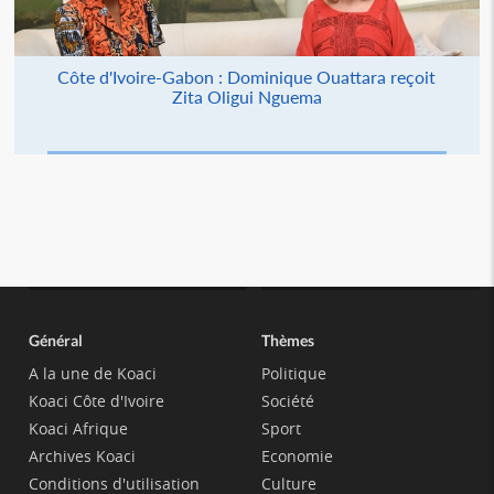
Côte d'Ivoire-Gabon : Dominique Ouattara reçoit
Zita Oligui Nguema
Général
Thèmes
A la une de Koaci
Politique
Koaci Côte d'Ivoire
Société
Koaci Afrique
Sport
Archives Koaci
Economie
Conditions d'utilisation
Culture