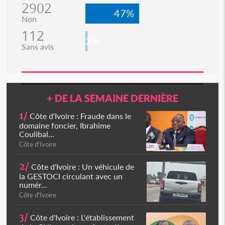
2902
47%
Non
112
2%
Sans avis
+ DE LA SEMAINE DERNIÈRE
1/
Côte d'Ivoire : Fraude dans le
domaine foncier, Ibrahime
Coulibal...
Côte d'Ivoire
2/
Côte d'Ivoire : Un véhicule de
la GESTOCI circulant avec un
numér...
Côte d'Ivoire
3/
Côte d'Ivoire : L'établissement