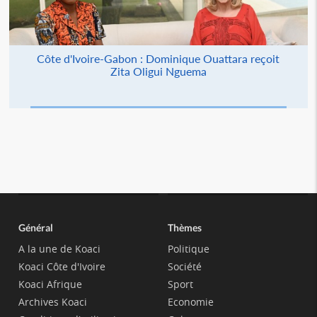
Côte d'Ivoire-Gabon : Dominique Ouattara reçoit
Zita Oligui Nguema
Général
Thèmes
A la une de Koaci
Politique
Koaci Côte d'Ivoire
Société
Koaci Afrique
Sport
Archives Koaci
Economie