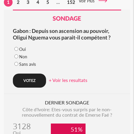
Voir Plus
1
2
3
4
5
...
152
SONDAGE
Gabon : Depuis son ascension au pouvoir,
Oligui Nguema vous parait-il compétent ?
Oui
Non
Sans avis
+ Voir les resultats
DERNIER SONDAGE
Côte d'Ivoire: Etes-vous surpris par le non-
renouvellement du contrat de Emerse Faé ?
3128
51%
Oui