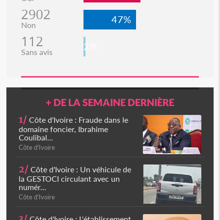
2902
47%
Non
112
2%
Sans avis
+ DE LA SEMAINE DERNIÈRE
1/
Côte d'Ivoire : Fraude dans le
domaine foncier, Ibrahime
Coulibal...
Côte d'Ivoire
2/
Côte d'Ivoire : Un véhicule de
la GESTOCI circulant avec un
numér...
Côte d'Ivoire
3/
Côte d'Ivoire : L'établissement