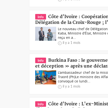
Côte d'Ivoire : Coopératio
Info
Délégation de la Croix-Rouge ; l
Le nouveau chef de Délégation
Kaba, Ministre d’État, Ministre
reçu en a...
il y a 1 mois
Burkina Faso : le gouvern
Info
et déception » après une décla
L'ambassadeur chef de la missi
Traoré (Ph)Le ministre des Aff
convoqué ce lundi...
il y a 1 mois
Côte d'Ivoire : L'ex-Minis
Info