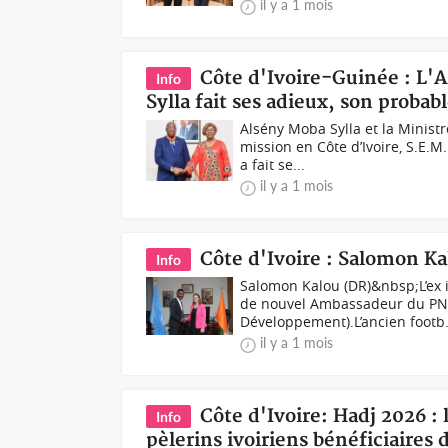
il y a 1 mois
Côte d'Ivoire-Guinée : L
Info
Sylla fait ses adieux, son probab
Alsény Moba Sylla et la Minist
mission en Côte d’Ivoire, S.E.
a fait se...
il y a 1 mois
Côte d'Ivoire : Salomon 
Info
Salomon Kalou (DR)&nbsp;L’ex i
de nouvel Ambassadeur du PN
Développement).L’ancien footb.
il y a 1 mois
Côte d'Ivoire: Hadj 2026 :
Info
pèlerins ivoiriens bénéficiaires