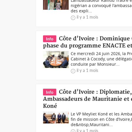
L’ambassadeur Kalilou Traoré
nigérian a convoqué l'ambassade
des expli...
il y a 1 mois
Côte d'Ivoire : Dominique 
Info
phase du programme ENACTE et 
Ce mercredi 24 juin 2026, la 
Cabinet à Cocody, une délégat
conduite par Monsieur...
il y a 1 mois
Côte d'Ivoire : Diplomatie,
Info
Ambassadeurs de Mauritanie et d
Koné
Le VP Meyliet Koné et les Amb
fin de mission en Côte d’Ivoi
de&nbsp;Mauritani...
il y a 1 mois