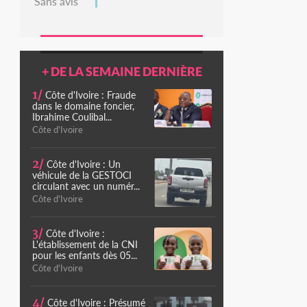
Sans avis
+ DE LA SEMAINE DERNIÈRE
1/
Côte d'Ivoire : Fraude
dans le domaine foncier,
Ibrahime Coulibal...
Côte d'Ivoire
2/
Côte d'Ivoire : Un
véhicule de la GESTOCI
circulant avec un numér...
Côte d'Ivoire
3/
Côte d'Ivoire :
L'établissement de la CNI
pour les enfants dès 05...
Côte d'Ivoire
4/
Côte d'Ivoire : Présumé