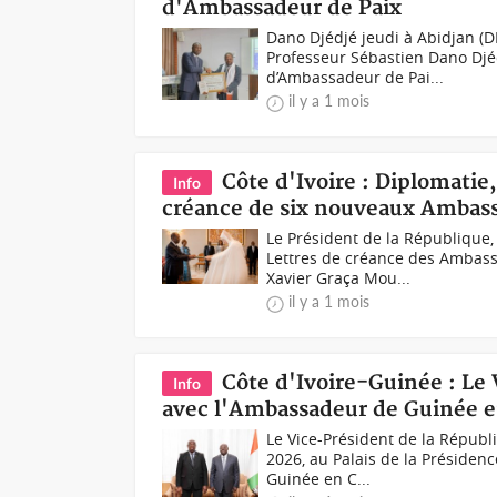
d'Ambassadeur de Paix
Dano Djédjé jeudi à Abidjan (DR
Professeur Sébastien Dano Djéd
d’Ambassadeur de Pai...
il y a 1 mois
Côte d'Ivoire : Diplomatie,
Info
créance de six nouveaux Ambass
Le Président de la République, 
Lettres de créance des Ambas
Xavier Graça Mou...
il y a 1 mois
Côte d'Ivoire-Guinée : Le
Info
avec l'Ambassadeur de Guinée e
Le Vice-Président de la Républ
2026, au Palais de la Présiden
Guinée en C...