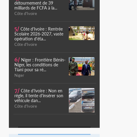
détournement de 39
milliards de FCFA à la...
Côte d'Ivoire
5/
Côte d'Ivoire : Rentrée
Scolaire 2026-2027, vaste
opération d'éta...
Côte d'Ivoire
6/
Niger : Frontière Bénin-
Niger, les conditions de
Tiani pour sa ré...
Niger
7/
Côte d'Ivoire : Non en
règle, il tente d'insérer son
véhicule dan...
Côte d'Ivoire