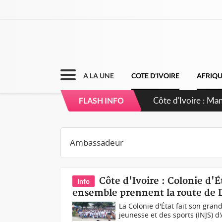
A LA UNE
COTE D'IVOIRE
AFRIQ
Côte d'Ivoire : Sé
FLASH INFO
dépigmentants d
Côte d'Ivoire : Colonie d'
Info
ensemble prennent la route de 
La Colonie d'État fait son grand
jeunesse et des sports (INJS) d