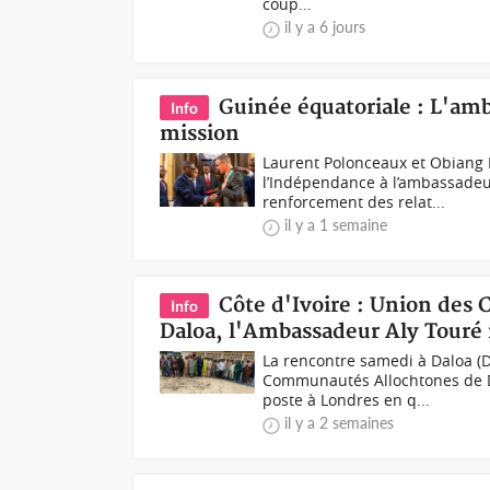
coup...
il y a 6 jours
Guinée équatoriale : L'amb
Info
mission
Laurent Polonceaux et Obiang 
l’Indépendance à l’ambassadeu
renforcement des relat...
il y a 1 semaine
Côte d'Ivoire : Union des
Info
Daloa, l'Ambassadeur Aly Touré 
La rencontre samedi à Daloa (
Communautés Allochtones de Da
poste à Londres en q...
il y a 2 semaines