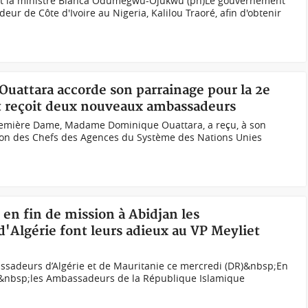
 et la ministre Bianca Odumegwu-Ojukwu (ph)Le gouvernement
ur de Côte d'Ivoire au Nigeria, Kalilou Traoré, afin d'obtenir
Ouattara accorde son parrainage pour la 2e
reçoit deux nouveaux ambassadeurs
Première Dame, Madame Dominique Ouattara, a reçu, à son
ion des Chefs des Agences du Système des Nations Unies
 en fin de mission à Abidjan les
'Algérie font leurs adieux au VP Meyliet
assadeurs d’Algérie et de Mauritanie ce mercredi (DR)&nbsp;En
re,&nbsp;les Ambassadeurs de la République Islamique