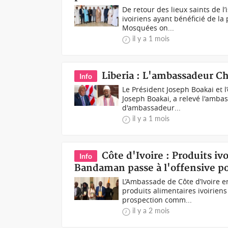
De retour des lieux saints de l
ivoiriens ayant bénéficié de la
Mosquées on...
il y a 1 mois
Liberia : L'ambassadeur C
Info
Le Président Joseph Boakai et 
Joseph Boakai, a relevé l'amb
d'ambassadeur...
il y a 1 mois
Côte d'Ivoire : Produits i
Info
Bandaman passe à l'offensive p
L’Ambassade de Côte d’Ivoire en
produits alimentaires ivoirien
prospection comm...
il y a 2 mois