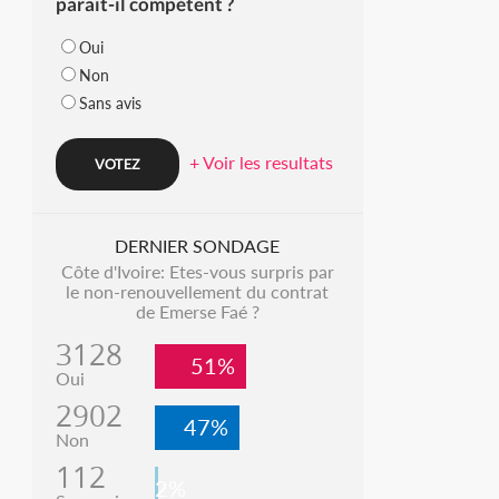
parait-il compétent ?
Oui
Non
Sans avis
+ Voir les resultats
DERNIER SONDAGE
Côte d'Ivoire: Etes-vous surpris par
le non-renouvellement du contrat
de Emerse Faé ?
3128
51%
Oui
2902
47%
Non
112
2%