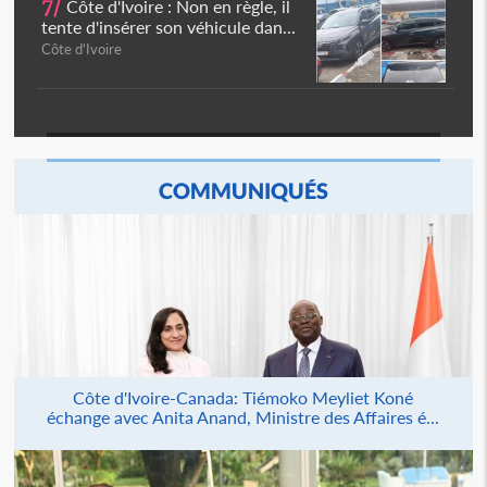
7/
Côte d'Ivoire : Non en règle, il
tente d'insérer son véhicule dan...
Côte d'Ivoire
COMMUNIQUÉS
Côte d'Ivoire-Canada: Tiémoko Meyliet Koné
échange avec Anita Anand, Ministre des Affaires é...