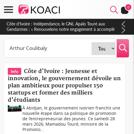
0
Côte d'Ivoire : Indépendance, le GNL Apalo Touré aux
Gendarmes : « Renouvelons notre engagement à accomplir
notre mission avec honneur, discipline, loyauté et
dévouement »
Côte d'Ivoire : Jeunesse et
Info
innovation, le gouvernement dévoile un
plan ambitieux pour propulser 150
startups et former des milliers
d'étudiants
À Abidjan, le gouvernement ivoirien franchit une
nouvelle étape dans sa politique de promotion
de l’entrepreneuriat des jeunes. Ce samedi 28
mars 2026, Mamadou Touré, ministre de la
Promotio...