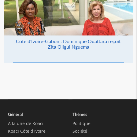
Côte d'Ivoire-Gabon : Dominique Ouattara reçoit
Zita Oligui Nguema
Général
Thèmes
A la une de Koaci
Politique
Koaci Côte d'Ivoire
Société