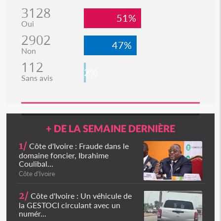
3128
51%
Oui
2902
47%
Non
112
2%
Sans avis
+ DE LA SEMAINE DERNIÈRE
1/
Côte d'Ivoire : Fraude dans le
domaine foncier, Ibrahime
Coulibal...
Côte d'Ivoire
2/
Côte d'Ivoire : Un véhicule de
la GESTOCI circulant avec un
numér...