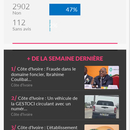
2902
47%
Non
112
2%
Sans avis
+ DE LA SEMAINE DERNIÈRE
1/
Côte d'Ivoire : Fraude dans le
domaine foncier, Ibrahime
Coulibal...
Côte d'Ivoire
2/
Côte d'Ivoire : Un véhicule de
la GESTOCI circulant avec un
numér...
Côte d'Ivoire
3/
Côte d'Ivoire : L'établissement