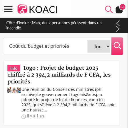
0
Côte d'Ivoire : Man, deux personnes périssent dans un
incendie
Togo : Projet de budget 2025
Info
chiffré à 2 394,2 milliards de F CFA, les
priorités
Une réunion du Conseil des ministres (ph
archive)Le gouvernement togolais&nbsp;a
adopté le projet de loi de finances, exercice
2025, qui s’élève à 2.394,2 milliards de F CFA, soit
une hausse...
il y a 1 an