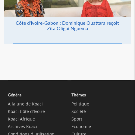
Côte d'Ivoire-Gabon : Dominique Ouattara reçoit
Zita Oligui Nguema
Général
Thèmes
A la une de Koaci
Politique
Koaci Côte d'Ivoire
Société
Koaci Afrique
Sport
Archives Koaci
Economie
Conditions d'utilisation
Culture