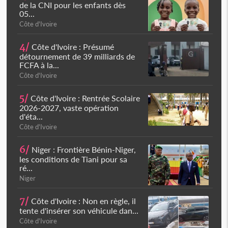
de la CNI pour les enfants dès
05...
Côte d'Ivoire
4/
Côte d'Ivoire : Présumé
détournement de 39 milliards de
FCFA à la...
Côte d'Ivoire
5/
Côte d'Ivoire : Rentrée Scolaire
2026-2027, vaste opération
d'éta...
Côte d'Ivoire
6/
Niger : Frontière Bénin-Niger,
les conditions de Tiani pour sa
ré...
Niger
7/
Côte d'Ivoire : Non en règle, il
tente d'insérer son véhicule dan...
Côte d'Ivoire