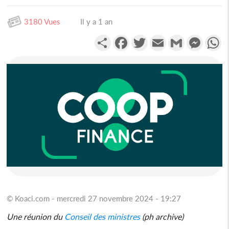
3180 Vues
Il y a 1 an
Partager
Facebook
Twitter
Email
Gmail
Messen
W
© Koaci.com - mercredi 27 novembre 2024 - 19:27
Une réunion du
Conseil des ministres
(ph archive)