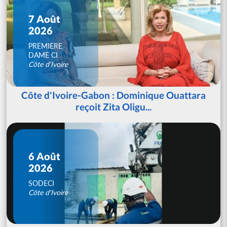
7 Août
2026
PREMIERE
DAME CI
Côte d'Ivoire
Côte d'Ivoire-Gabon : Dominique Ouattara
reçoit Zita Oligu...
6 Août
2026
SODECI
Côte d'Ivoire