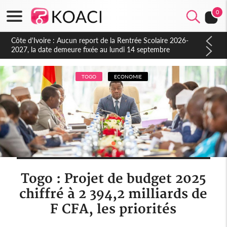
0
Côte d'Ivoire : Indépendance à Blahou, le sous-préfet : « La
fête nous invite à mesurer le chemin parcouru et à renouveler
notre engagement collectif en faveur du développement »
TOGO
ECONOMIE
Togo : Projet de budget 2025
chiffré à 2 394,2 milliards de
F CFA, les priorités