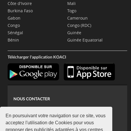
Côte d'Ivoire
Mali
Burkina Faso
Togo
Gabon
Cameroun
Congo
Congo (RDC)
Sénégal
Guinée
Bénin
Guinée Equatorial
Télécharger l'application KOACI
NOUS CONTACTER
contact@koaci.com
koaci@yahoo.fr
En poursuivant votre navigation sur ce site, vous
+225 07 08 85 52 93
acceptez l'utilisation de Cookies pour vous
proposer des publicités adaptées à vos centres