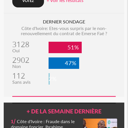
+ Voir les resultats
DERNIER SONDAGE
Côte d'Ivoire: Etes-vous surpris par le non-
renouvellement du contrat de Emerse Faé ?
3128
51%
Oui
2902
47%
Non
112
2%
Sans avis
+ DE LA SEMAINE DERNIÈRE
1/
Côte d'Ivoire : Fraude dans le
domaine foncier, Ibrahime