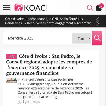
0
Côte d'Ivoire : Indépendance, le GNL Apalo Touré aux
Gendarmes : « Renouvelons notre engagement à accomplir
notre mission avec honneur, discipline, loyauté et
dévouement »
Côte d'Ivoire : San Pedro, le
Info
Conseil régional adopte les comptes de
l'exercice 2025 et consolide sa
gouvernance financière
Le Conseil Général à San Pedro (Ph
KOACI)&nbsp;&nbsp;Réunis en deuxième
réunion extraordinaire de l'exercice 2026, les
Conseillers régionaux de San Pedro ont adopté
les principaux actes de g...
il y a 1 mois