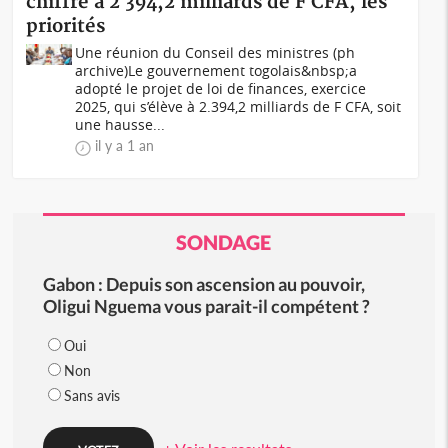
chiffré à 2 394,2 milliards de F CFA, les
priorités
Une réunion du Conseil des ministres (ph
archive)Le gouvernement togolais&nbsp;a
adopté le projet de loi de finances, exercice
2025, qui s’élève à 2.394,2 milliards de F CFA, soit
une hausse...
il y a 1 an
SONDAGE
Gabon : Depuis son ascension au pouvoir,
Oligui Nguema vous parait-il compétent ?
Oui
Non
Sans avis