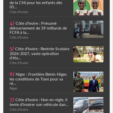
de la CNI pour les enfants dès
05...
Côte d'Ivoire
4/
Côte d'Ivoire : Présumé
détournement de 39 milliards de
FCFA à la...
Côte d'Ivoire
5/
Côte d'Ivoire : Rentrée Scolaire
2026-2027, vaste opération
d'éta...
Côte d'Ivoire
6/
Niger : Frontière Bénin-Niger,
les conditions de Tiani pour sa
ré...
Niger
7/
Côte d'Ivoire : Non en règle, il
tente d'insérer son véhicule dan...
Côte d'Ivoire