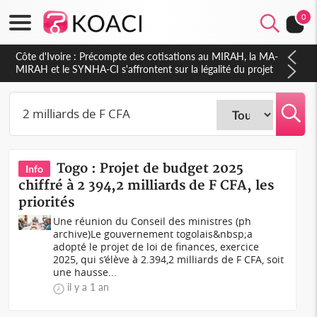
0
Côte d'Ivoire : Précompte des cotisations au MIRAH, la MA-
MIRAH et le SYNHA-CI s'affrontent sur la légalité du projet
Togo : Projet de budget 2025
Info
chiffré à 2 394,2 milliards de F CFA, les
priorités
Une réunion du Conseil des ministres (ph
archive)Le gouvernement togolais&nbsp;a
adopté le projet de loi de finances, exercice
2025, qui s’élève à 2.394,2 milliards de F CFA, soit
une hausse...
il y a 1 an