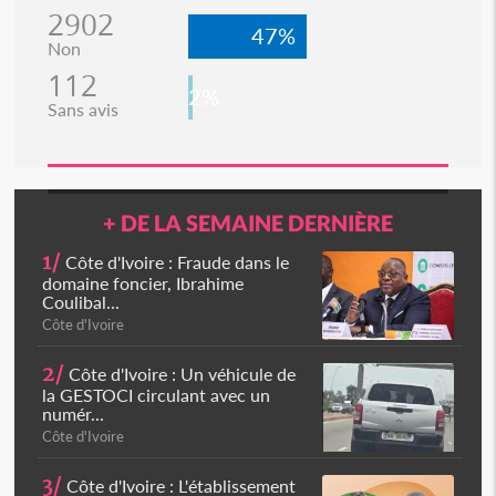
2902
47%
Non
112
2%
Sans avis
+ DE LA SEMAINE DERNIÈRE
1/
Côte d'Ivoire : Fraude dans le
domaine foncier, Ibrahime
Coulibal...
Côte d'Ivoire
2/
Côte d'Ivoire : Un véhicule de
la GESTOCI circulant avec un
numér...
Côte d'Ivoire
3/
Côte d'Ivoire : L'établissement