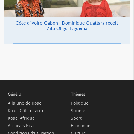
Côte d'Ivoire-Gabon : Dominique Ouattara reçoit
Zita Oligui Nguema
Général
Thèmes
A la une de Koaci
Politique
Koaci Côte d'Ivoire
Société
Koaci Afrique
Sport
Archives Koaci
Economie
Conditions d'utilisation
Culture