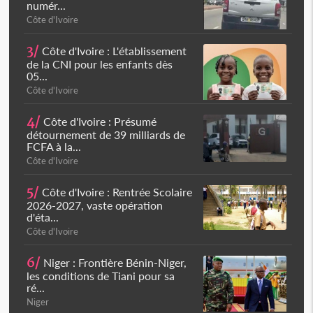
numér...
Côte d'Ivoire
3/
Côte d'Ivoire : L'établissement
de la CNI pour les enfants dès
05...
Côte d'Ivoire
4/
Côte d'Ivoire : Présumé
détournement de 39 milliards de
FCFA à la...
Côte d'Ivoire
5/
Côte d'Ivoire : Rentrée Scolaire
2026-2027, vaste opération
d'éta...
Côte d'Ivoire
6/
Niger : Frontière Bénin-Niger,
les conditions de Tiani pour sa
ré...
Niger