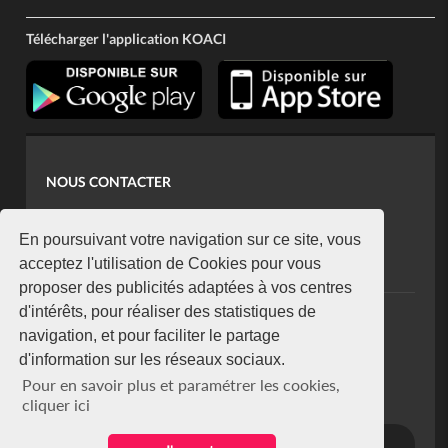
Télécharger l'application KOACI
NOUS CONTACTER
contact@koaci.com
koaci@yahoo.fr
En poursuivant votre navigation sur ce site, vous
+225 07 08 85 52 93
acceptez l'utilisation de Cookies pour vous
proposer des publicités adaptées à vos centres
d'intérêts, pour réaliser des statistiques de
NEWSLETTER
navigation, et pour faciliter le partage
Restez connecté via notre newsletter
d'information sur les réseaux sociaux.
S'abonner
Pour en savoir plus et paramétrer les cookies,
Se désabonner
cliquer ici