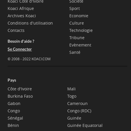
Koaci Côte d'Ivoire
Société
Koaci Afrique
Sport
Archives Koaci
Economie
Conditions d'utilisation
Culture
Contacts
Technologie
Tribune
Besoin d'aide ?
Evènement
Se Connecter
Santé
© 2008 - 2022 KOACI.COM
Pays
Côte d'Ivoire
Mali
Burkina Faso
Togo
Gabon
Cameroun
Congo
Congo (RDC)
Sénégal
Guinée
Bénin
Guinée Equatorial