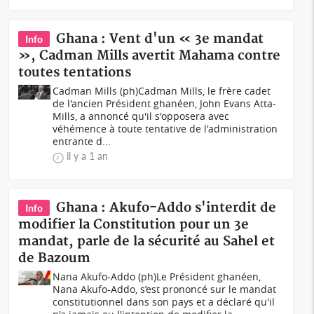
Ghana : Vent d'un « 3e mandat
Info
», Cadman Mills avertit Mahama contre
toutes tentations
Cadman Mills (ph)Cadman Mills, le frère cadet
de l'ancien Président ghanéen, John Evans Atta-
Mills, a annoncé qu'il s'opposera avec
véhémence à toute tentative de l'administration
entrante d...
il y a 1 an
Ghana : Akufo-Addo s'interdit de
Info
modifier la Constitution pour un 3e
mandat, parle de la sécurité au Sahel et
de Bazoum
Nana Akufo-Addo (ph)Le Président ghanéen,
Nana Akufo-Addo, s’est prononcé sur le mandat
constitutionnel dans son pays et a déclaré qu'il