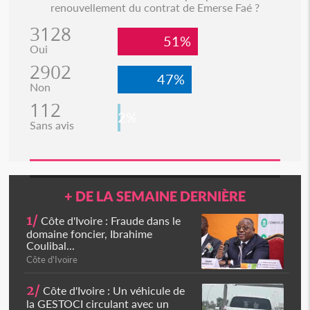
renouvellement du contrat de Emerse Faé ?
3128
51%
Oui
2902
47%
Non
112
2%
Sans avis
+ DE LA SEMAINE DERNIÈRE
1/
Côte d'Ivoire : Fraude dans le
domaine foncier, Ibrahime
Coulibal...
Côte d'Ivoire
2/
Côte d'Ivoire : Un véhicule de
la GESTOCI circulant avec un