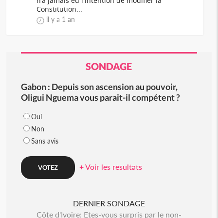
n'a jamais eu l'intention de modifier la
Constitution...
il y a 1 an
SONDAGE
Gabon : Depuis son ascension au pouvoir,
Oligui Nguema vous parait-il compétent ?
Oui
Non
Sans avis
+ Voir les resultats
DERNIER SONDAGE
Côte d'Ivoire: Etes-vous surpris par le non-