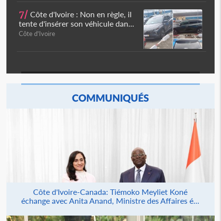
7/
Côte d'Ivoire : Non en règle, il
tente d'insérer son véhicule dan...
Côte d'Ivoire
COMMUNIQUÉS
Côte d'Ivoire-Canada: Tiémoko Meyliet Koné
échange avec Anita Anand, Ministre des Affaires é...