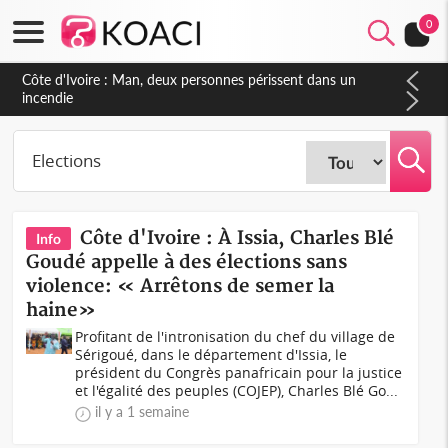
0
Côte d'Ivoire : Séileu, la célébration de la fête nationale
transformée en vaste campagne contre les produits
dépigmentants dangereux
Côte d'Ivoire : À Issia, Charles Blé
Info
Goudé appelle à des élections sans
violence: « Arrêtons de semer la
haine»
Profitant de l'intronisation du chef du village de
Sérigoué, dans le département d'Issia, le
président du Congrès panafricain pour la justice
et l'égalité des peuples (COJEP), Charles Blé Go...
il y a 1 semaine