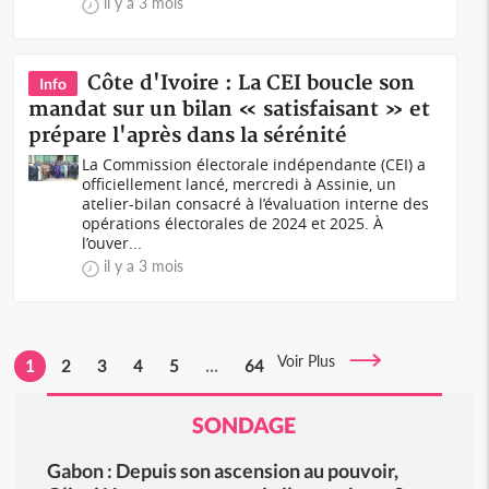
il y a 3 mois
Côte d'Ivoire : La CEI boucle son
Info
mandat sur un bilan « satisfaisant » et
prépare l'après dans la sérénité
La Commission électorale indépendante (CEI) a
officiellement lancé, mercredi à Assinie, un
atelier-bilan consacré à l’évaluation interne des
opérations électorales de 2024 et 2025. À
l’ouver...
il y a 3 mois
Voir Plus
1
2
3
4
5
...
64
SONDAGE
Gabon : Depuis son ascension au pouvoir,