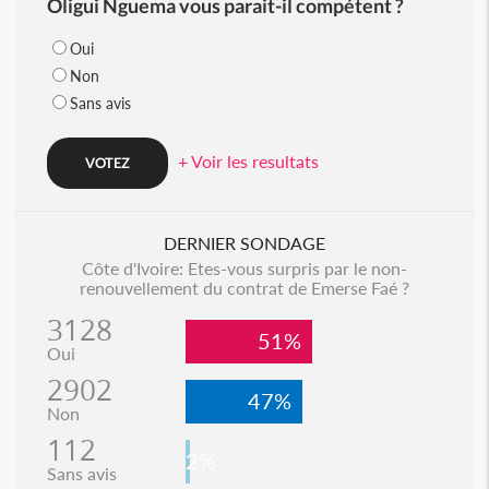
Oligui Nguema vous parait-il compétent ?
Oui
Non
Sans avis
+ Voir les resultats
DERNIER SONDAGE
Côte d'Ivoire: Etes-vous surpris par le non-
renouvellement du contrat de Emerse Faé ?
3128
51%
Oui
2902
47%
Non
112
2%
Sans avis