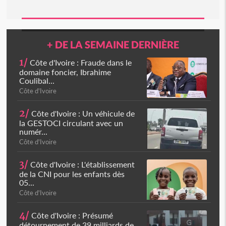
+ DE LA SEMAINE DERNIÈRE
1/
Côte d'Ivoire : Fraude dans le
domaine foncier, Ibrahime
Coulibal...
Côte d'Ivoire
2/
Côte d'Ivoire : Un véhicule de
la GESTOCI circulant avec un
numér...
Côte d'Ivoire
3/
Côte d'Ivoire : L'établissement
de la CNI pour les enfants dès
05...
Côte d'Ivoire
4/
Côte d'Ivoire : Présumé
détournement de 39 milliards de