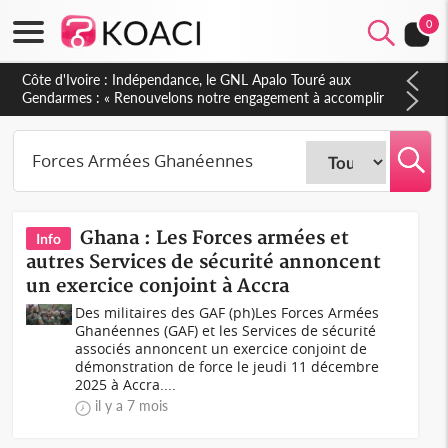
0
Côte d'Ivoire : Indépendance, le GNL Apalo Touré aux
Gendarmes : « Renouvelons notre engagement à accomplir
notre mission avec honneur, discipline, loyauté et
dévouement »
Ghana : Les Forces armées et
Info
autres Services de sécurité annoncent
un exercice conjoint à Accra
Des militaires des GAF (ph)Les Forces Armées
Ghanéennes (GAF) et les Services de sécurité
associés annoncent un exercice conjoint de
démonstration de force le jeudi 11 décembre
2025 à Accra....
il y a 7 mois