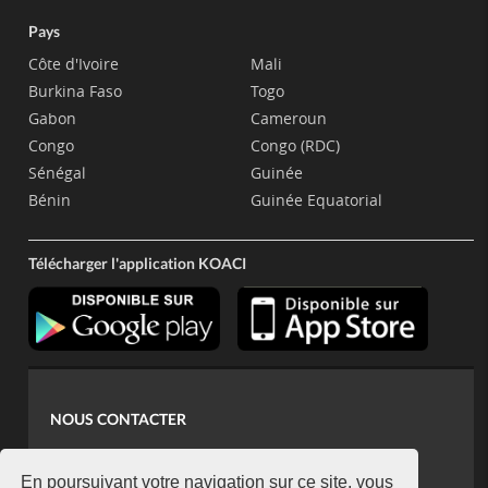
Pays
Côte d'Ivoire
Mali
Burkina Faso
Togo
Gabon
Cameroun
Congo
Congo (RDC)
Sénégal
Guinée
Bénin
Guinée Equatorial
Télécharger l'application KOACI
NOUS CONTACTER
contact@koaci.com
koaci@yahoo.fr
En poursuivant votre navigation sur ce site, vous