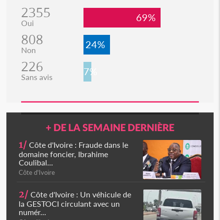
2355
69%
Oui
808
24%
Non
226
7%
Sans avis
+ DE LA SEMAINE DERNIÈRE
1/
Côte d'Ivoire : Fraude dans le
domaine foncier, Ibrahime
Coulibal...
Côte d'Ivoire
2/
Côte d'Ivoire : Un véhicule de
la GESTOCI circulant avec un
numér...