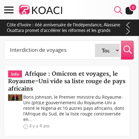
0
Côte d'Ivoire : 66è anniversaire de l'indépendance, Alassane
Ouattara promet d'accélérer les réformes et les grands
investissements pour une nation plus forte et plus prospère
Afrique : Omicron et voyages, le
Info
Royaume-Uni vide sa liste rouge de pays
africains
Boris Johnson, le Premier ministre du Royaume-
Uni (ph)Le gouvernement du Royaume-Uni a
retiré le Nigeria et 10 autres pays africains, dont
l'Afrique du Sud, de la liste rouge controversée
en...
il y a 4 ans