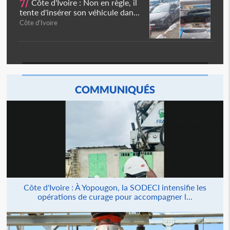
7/
Côte d'Ivoire : Non en règle, il
tente d'insérer son véhicule dan...
Côte d'Ivoire
COMMUNIQUÉS
Côte d'Ivoire : À Yopougon, la SODECI intensifie les
opérations de curage pour accompagner l...