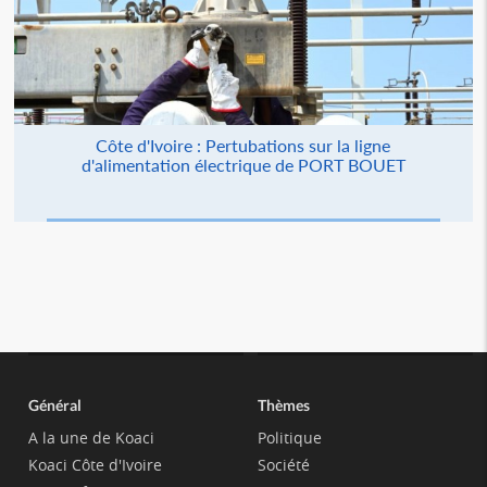
Côte d'Ivoire : Pertubations sur la ligne
d'alimentation électrique de PORT BOUET
Général
Thèmes
A la une de Koaci
Politique
Koaci Côte d'Ivoire
Société