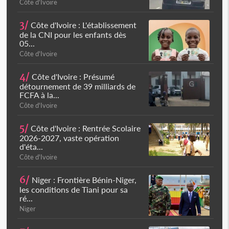
Côte d'Ivoire
3/
Côte d'Ivoire : L'établissement
de la CNI pour les enfants dès
05...
Côte d'Ivoire
4/
Côte d'Ivoire : Présumé
détournement de 39 milliards de
FCFA à la...
Côte d'Ivoire
5/
Côte d'Ivoire : Rentrée Scolaire
2026-2027, vaste opération
d'éta...
Côte d'Ivoire
6/
Niger : Frontière Bénin-Niger,
les conditions de Tiani pour sa
ré...
Niger