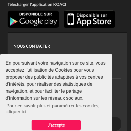
Télécharger l'application KOACI
NOUS CONTACTER
contact@koaci.com
koaci@yahoo.fr
En poursuivant votre navigation sur ce site, vous
+225 07 08 85 52 93
acceptez l'utilisation de Cookies pour vous
proposer des publicités adaptées à vos centres
d'intérêts, pour réaliser des statistiques de
NEWSLETTER
navigation, et pour faciliter le partage
Restez connecté via notre newsletter
d'information sur les réseaux sociaux.
S'abonner
Pour en savoir plus et paramétrer les cookies,
Se désabonner
cliquer ici
J'accepte