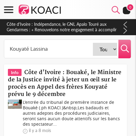
0
Côte d'Ivoire : Indépendance, le GNL Apalo Touré aux
Gendarmes : « Renouvelons notre engagement à accomplir
notre mission avec honneur, discipline, loyauté et
dévouement »
Côte d'Ivoire : Bouaké, le Ministre
Info
de la Justice invité à jeter un œil sur le
procès en Appel des frères Kouyaté
prévu le 9 décembre
L'entrée du tribunal de première instance de
Bouaké (.ph KOACI.)&nbsp;Les badauds et
autres adeptes des procédures judiciaires,
seront sans aucun doute attentifs sur les bancs
des spectateur...
il y a 8 mois