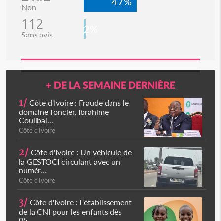
47%
Non
112
2%
Sans avis
+ DE LA SEMAINE DERNIÈRE
1/
Côte d'Ivoire : Fraude dans le
domaine foncier, Ibrahime
Coulibal...
Côte d'Ivoire
2/
Côte d'Ivoire : Un véhicule de
la GESTOCI circulant avec un
numér...
Côte d'Ivoire
3/
Côte d'Ivoire : L'établissement
de la CNI pour les enfants dès
05...