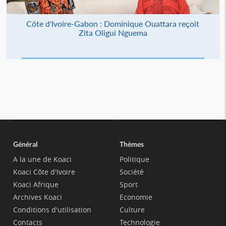
Côte d'Ivoire-Gabon : Dominique Ouattara reçoit
Zita Oligui Nguema
Général
Thèmes
A la une de Koaci
Politique
Koaci Côte d'Ivoire
Société
Koaci Afrique
Sport
Archives Koaci
Economie
Conditions d'utilisation
Culture
Contacts
Technologie