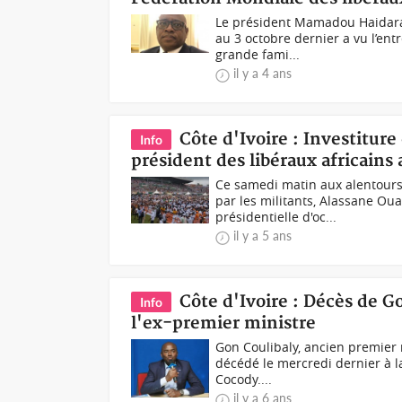
Le président Mamadou HaidaraL
au 3 octobre dernier a vu l’entr
grande fami...
il y a 4 ans
Côte d'Ivoire : Investiture 
Info
président des libéraux africains 
Ce samedi matin aux alentour
par les militants, Alassane Ouat
présidentielle d'oc...
il y a 5 ans
Côte d'Ivoire : Décès de 
Info
l'ex-premier ministre
Gon Coulibaly, ancien premier 
décédé le mercredi dernier à l
Cocody....
il y a 6 ans