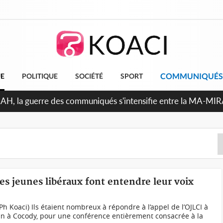
COMMUNIQUÉS
UE
POLITIQUE
SOCIÉTÉ
SPORT
RAH, la guerre des communiqués s'intensifie entre la MA-MI
le projet de précompte sur les salaires des agents
les jeunes libéraux font entendre leur voix
Ph Koaci) Ils étaient nombreux à répondre à l’appel de l’OJLCI à
n à Cocody, pour une conférence entièrement consacrée à la