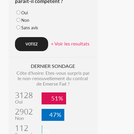
parait-il compétent ?
Oui
Non
Sans avis
+ Voir les resultats
DERNIER SONDAGE
Côte d'Ivoire: Etes-vous surpris par
le non-renouvellement du contrat
de Emerse Faé ?
3128
51%
Oui
2902
47%
Non
112
2%