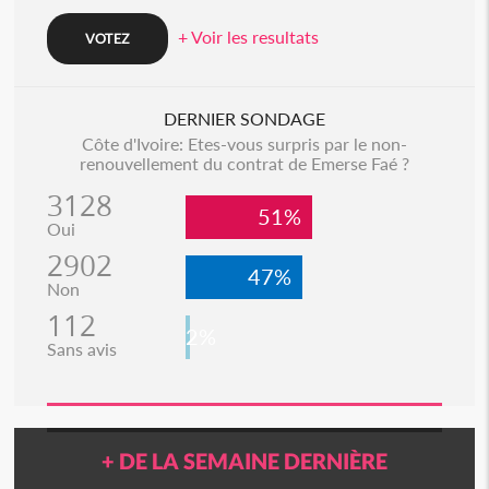
+ Voir les resultats
DERNIER SONDAGE
Côte d'Ivoire: Etes-vous surpris par le non-
renouvellement du contrat de Emerse Faé ?
3128
51%
Oui
2902
47%
Non
112
2%
Sans avis
+ DE LA SEMAINE DERNIÈRE