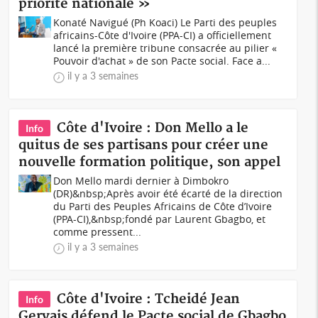
priorité nationale »
Konaté Navigué (Ph Koaci) Le Parti des peuples
africains-Côte d'Ivoire (PPA-CI) a officiellement
lancé la première tribune consacrée au pilier «
Pouvoir d'achat » de son Pacte social. Face a...
il y a 3 semaines
Côte d'Ivoire : Don Mello a le
Info
quitus de ses partisans pour créer une
nouvelle formation politique, son appel
Don Mello mardi dernier à Dimbokro
(DR)&nbsp;Après avoir été écarté de la direction
du Parti des Peuples Africains de Côte d’Ivoire
(PPA-CI),&nbsp;fondé par Laurent Gbagbo, et
comme pressent...
il y a 3 semaines
Côte d'Ivoire : Tcheidé Jean
Info
Gervais défend le Pacte social de Gbagbo