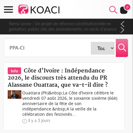
0
Sierra Leone : Un projet de réforme constitutionnelle en
gestation, points clés des amendements, un exclu d'avance
Côte d'Ivoire : Indépendance
Info
2026, le discours très attendu du PR
Alassane Ouattara, que va-t-il dire ?
Ouattara (Ph)&nbsp;La Côte d’Ivoire célèbre le
vendredi 07 août 2026, le soixante sixième (66è)
anniversaire de la fête de son
indépendance.&nbsp;A la veille de la
célébration des festivités...
il y a 3 jours