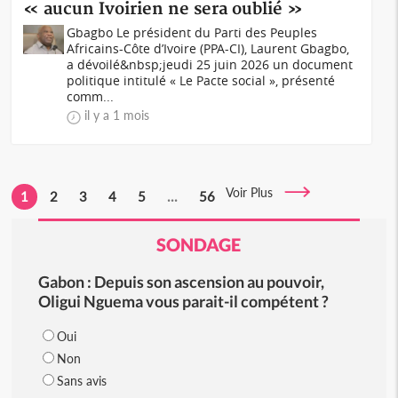
« aucun Ivoirien ne sera oublié »
Gbagbo Le président du Parti des Peuples
Africains-Côte d’Ivoire (PPA-CI), Laurent Gbagbo,
a dévoilé&nbsp;jeudi 25 juin 2026 un document
politique intitulé « Le Pacte social », présenté
comm...
il y a 1 mois
Voir Plus
1
2
3
4
5
...
56
SONDAGE
Gabon : Depuis son ascension au pouvoir,
Oligui Nguema vous parait-il compétent ?
Oui
Non
Sans avis