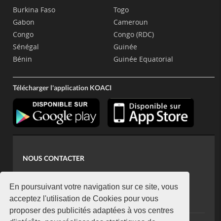
Burkina Faso
Togo
Gabon
Cameroun
Congo
Congo (RDC)
Sénégal
Guinée
Bénin
Guinée Equatorial
Télécharger l'application KOACI
NOUS CONTACTER
contact@koaci.com
koaci@yahoo.fr
En poursuivant votre navigation sur ce site, vous
+225 07 08 85 52 93
acceptez l'utilisation de Cookies pour vous
proposer des publicités adaptées à vos centres