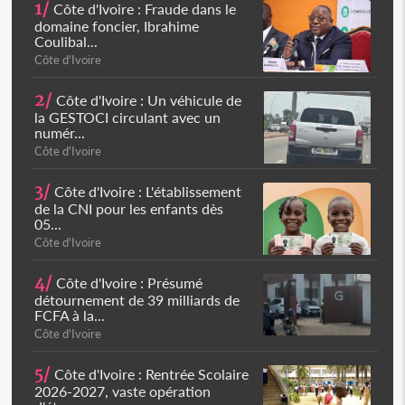
1/
Côte d'Ivoire : Fraude dans le
domaine foncier, Ibrahime
Coulibal...
Côte d'Ivoire
2/
Côte d'Ivoire : Un véhicule de
la GESTOCI circulant avec un
numér...
Côte d'Ivoire
3/
Côte d'Ivoire : L'établissement
de la CNI pour les enfants dès
05...
Côte d'Ivoire
4/
Côte d'Ivoire : Présumé
détournement de 39 milliards de
FCFA à la...
Côte d'Ivoire
5/
Côte d'Ivoire : Rentrée Scolaire
2026-2027, vaste opération