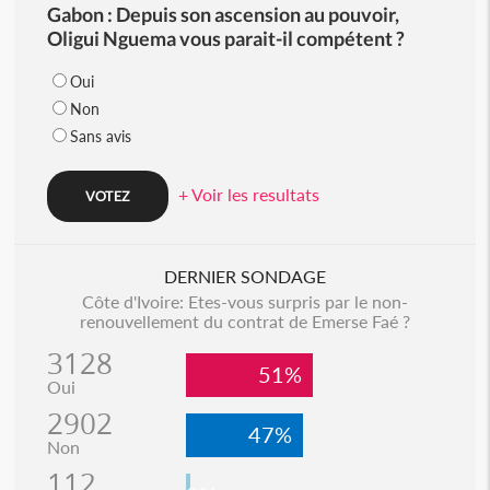
Gabon : Depuis son ascension au pouvoir,
Oligui Nguema vous parait-il compétent ?
Oui
Non
Sans avis
+ Voir les resultats
DERNIER SONDAGE
Côte d'Ivoire: Etes-vous surpris par le non-
renouvellement du contrat de Emerse Faé ?
3128
51%
Oui
2902
47%
Non
112