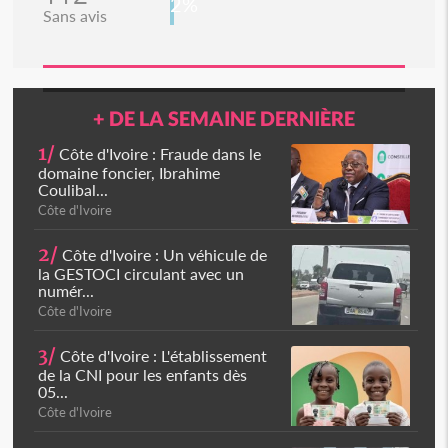
2%
Sans avis
+ DE LA SEMAINE DERNIÈRE
1/
Côte d'Ivoire : Fraude dans le
domaine foncier, Ibrahime
Coulibal...
Côte d'Ivoire
2/
Côte d'Ivoire : Un véhicule de
la GESTOCI circulant avec un
numér...
Côte d'Ivoire
3/
Côte d'Ivoire : L'établissement
de la CNI pour les enfants dès
05...
Côte d'Ivoire