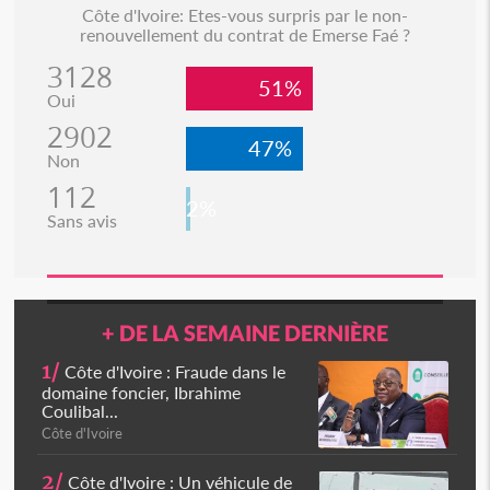
Côte d'Ivoire: Etes-vous surpris par le non-
renouvellement du contrat de Emerse Faé ?
3128
51%
Oui
2902
47%
Non
112
2%
Sans avis
+ DE LA SEMAINE DERNIÈRE
1/
Côte d'Ivoire : Fraude dans le
domaine foncier, Ibrahime
Coulibal...
Côte d'Ivoire
2/
Côte d'Ivoire : Un véhicule de