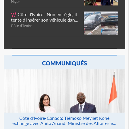
Niger
7/
Côte d'Ivoire : Non en règle, il
tente d'insérer son véhicule dan...
Côte d'Ivoire
COMMUNIQUÉS
Côte d'Ivoire-Canada: Tiémoko Meyliet Koné
échange avec Anita Anand, Ministre des Affaires é...