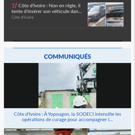
7/
Côte d'Ivoire : Non en règle, il
tente d'insérer son véhicule dan...
Côte d'Ivoire
COMMUNIQUÉS
Côte d'Ivoire : À Yopougon, la SODECI intensifie les
opérations de curage pour accompagner l...