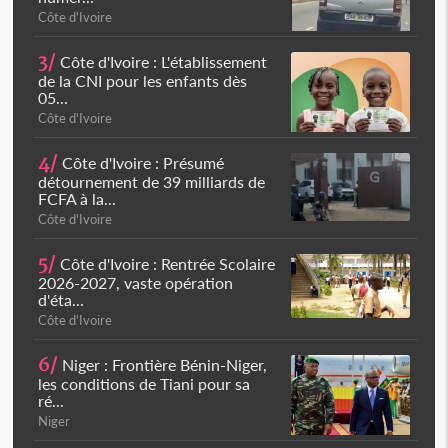
Côte d'Ivoire
3/
Côte d'Ivoire : L'établissement
de la CNI pour les enfants dès
05...
Côte d'Ivoire
4/
Côte d'Ivoire : Présumé
détournement de 39 milliards de
FCFA à la...
Côte d'Ivoire
5/
Côte d'Ivoire : Rentrée Scolaire
2026-2027, vaste opération
d'éta...
Côte d'Ivoire
6/
Niger : Frontière Bénin-Niger,
les conditions de Tiani pour sa
ré...
Niger