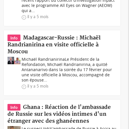
récent rapport du collectif d’investigation Inpact
avec le programme All Eyes on Wagner (AEOW)
qui a...
il y a 5 mois
Madagascar-Russie : Michaël
Info
Randrianirina en visite officielle à
Moscou
Michaël RandrianirinaLe Président de la
Refondation, Michaël Randrianirina, a quitté
Antananarivo dans la soirée du 17 février pour
une visite officielle à Moscou, accompagné de
son épouse...
il y a 5 mois
Ghana : Réaction de l'ambassade
Info
de Russie sur les vidéos intimes d'un
étranger avec des ghanéennes
Le suspect (ph)L'ambassade de Russie à Accra au