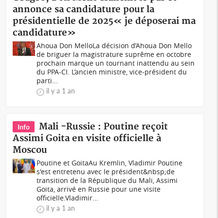
annonce sa candidature pour la
présidentielle de 2025« je déposerai ma
candidature»
Ahoua Don MelloLa décision d’Ahoua Don Mello
de briguer la magistrature suprême en octobre
prochain marque un tournant inattendu au sein
du PPA-CI. L’ancien ministre, vice-président du
parti...
il y a 1 an
Mali -Russie : Poutine reçoit
Info
Assimi Goita en visite officielle à
Moscou
Poutine et GoitaAu Kremlin, Vladimir Poutine
s'est entretenu avec le président&nbsp;de
transition de la République du Mali, Assimi
Goita, arrivé en Russie pour une visite
officielle.Vladimir...
il y a 1 an