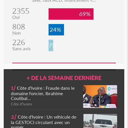
2355
69%
Oui
808
24%
Non
226
7%
Sans avis
+ DE LA SEMAINE DERNIÈRE
1/
Côte d'Ivoire : Fraude dans le
domaine foncier, Ibrahime
Coulibal...
Côte d'Ivoire
2/
Côte d'Ivoire : Un véhicule de
la GESTOCI circulant avec un
numér...