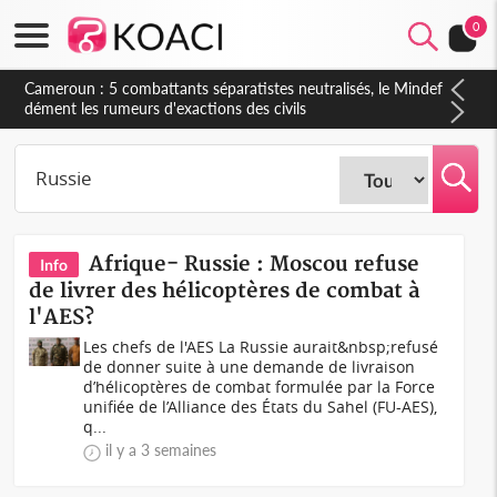
0
Cameroun : 5 combattants séparatistes neutralisés, le Mindef
dément les rumeurs d'exactions des civils
Afrique- Russie : Moscou refuse
Info
de livrer des hélicoptères de combat à
l'AES?
Les chefs de l'AES La Russie aurait&nbsp;refusé
de donner suite à une demande de livraison
d’hélicoptères de combat formulée par la Force
unifiée de l’Alliance des États du Sahel (FU-AES),
q...
il y a 3 semaines