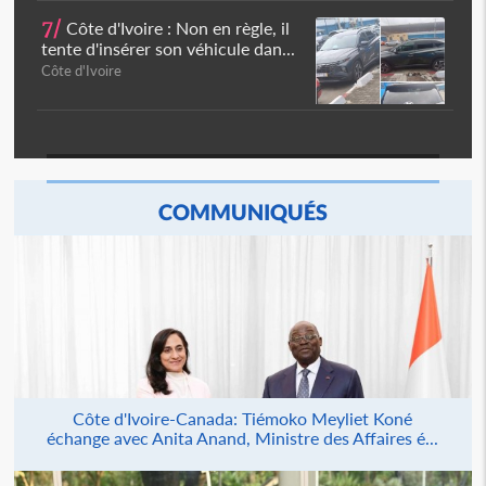
7/
Côte d'Ivoire : Non en règle, il
tente d'insérer son véhicule dan...
Côte d'Ivoire
COMMUNIQUÉS
Côte d'Ivoire-Canada: Tiémoko Meyliet Koné
échange avec Anita Anand, Ministre des Affaires é...