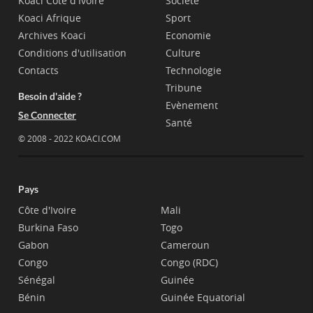
Koaci Côte d'Ivoire
Société
Koaci Afrique
Sport
Archives Koaci
Economie
Conditions d'utilisation
Culture
Contacts
Technologie
Tribune
Besoin d'aide ?
Evènement
Se Connecter
Santé
© 2008 - 2022 KOACI.COM
Pays
Côte d'Ivoire
Mali
Burkina Faso
Togo
Gabon
Cameroun
Congo
Congo (RDC)
Sénégal
Guinée
Bénin
Guinée Equatorial