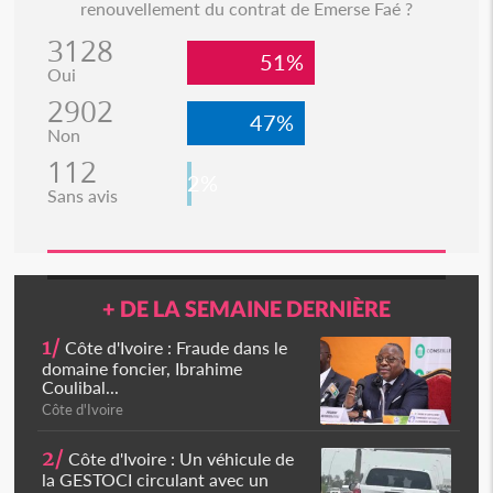
renouvellement du contrat de Emerse Faé ?
3128
51%
Oui
2902
47%
Non
112
2%
Sans avis
+ DE LA SEMAINE DERNIÈRE
1/
Côte d'Ivoire : Fraude dans le
domaine foncier, Ibrahime
Coulibal...
Côte d'Ivoire
2/
Côte d'Ivoire : Un véhicule de
la GESTOCI circulant avec un