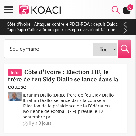
0
Côte d'Ivoire : Le Colonel-Major Fofié Kouakou est décédé,
l'armée perd une figure de la 2e Région militaire
Côte d'Ivoire : Election FIF, le
Info
frère de feu Sidy Diallo se lance dans la
course
Ibrahim Diallo (DR)Le frère de feu Sidy Diallo,
Ibrahim Diallo, se lance dans la course à
l’élection de la présidence de la Fédération
Ivoirienne de Football (FIF), prévue le 12
septembre pr...
il y a 3 jours