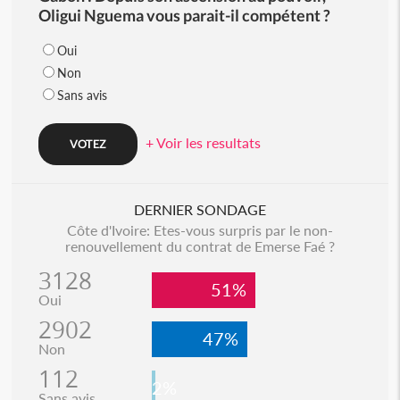
Oligui Nguema vous parait-il compétent ?
Oui
Non
Sans avis
+ Voir les resultats
DERNIER SONDAGE
Côte d'Ivoire: Etes-vous surpris par le non-
renouvellement du contrat de Emerse Faé ?
3128
51%
Oui
2902
47%
Non
112
2%
Sans avis