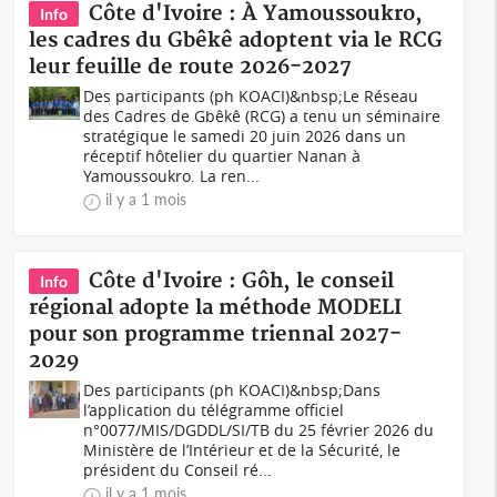
Côte d'Ivoire : À Yamoussoukro,
Info
les cadres du Gbêkê adoptent via le RCG
leur feuille de route 2026-2027
Des participants (ph KOACI)&nbsp;Le Réseau
des Cadres de Gbêkê (RCG) a tenu un séminaire
stratégique le samedi 20 juin 2026 dans un
réceptif hôtelier du quartier Nanan à
Yamoussoukro. La ren...
il y a 1 mois
Côte d'Ivoire : Gôh, le conseil
Info
régional adopte la méthode MODELI
pour son programme triennal 2027-
2029
Des participants (ph KOACI)&nbsp;Dans
l’application du télégramme officiel
n°0077/MIS/DGDDL/SI/TB du 25 février 2026 du
Ministère de l’Intérieur et de la Sécurité, le
président du Conseil ré...
il y a 1 mois