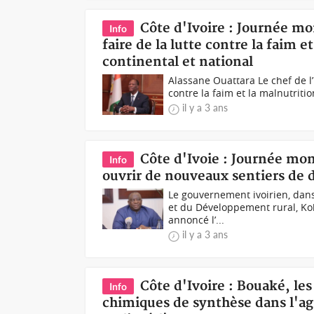
Côte d'Ivoire : Journée mo
Info
faire de la lutte contre la faim 
continental et national
Alassane Ouattara Le chef de l’É
contre la faim et la malnutritio
il y a 3 ans
Côte d'Ivoie : Journée mon
Info
ouvrir de nouveaux sentiers de
Le gouvernement ivoirien, dans 
et du Développement rural, Ko
annoncé l’...
il y a 3 ans
Côte d'Ivoire : Bouaké, les 
Info
chimiques de synthèse dans l'agr