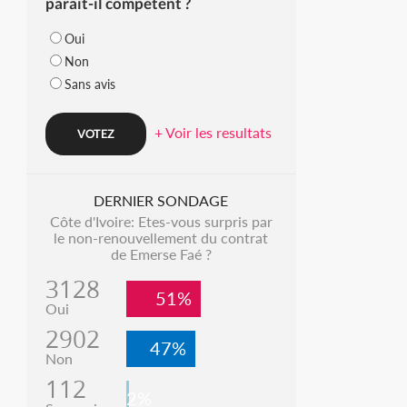
parait-il compétent ?
Oui
Non
Sans avis
+ Voir les resultats
DERNIER SONDAGE
Côte d'Ivoire: Etes-vous surpris par
le non-renouvellement du contrat
de Emerse Faé ?
3128
51%
Oui
2902
47%
Non
112
2%