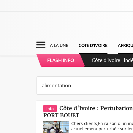
A LA UNE
COTE D'IVOIRE
AFRIQ
Sierra Leone : Un
FLASH INFO
d'avance
Côte d'Ivoire : Pertubation
Info
PORT BOUET
Chers clients,En raison d'un inc
actuellement perturbée sur le