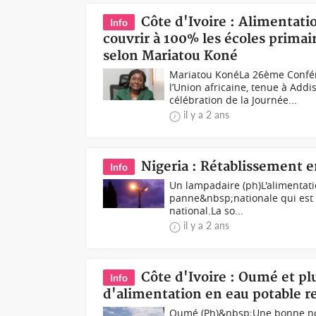
Côte d'Ivoire : Alimentat
Info
couvrir à 100% les écoles primai
selon Mariatou Koné
Mariatou KonéLa 26ème Confér
l’Union africaine, tenue à Add
célébration de la Journée...
il y a 2 ans
Nigeria : Rétablissement e
Info
Un lampadaire (ph)L'alimentatio
panne&nbsp;nationale qui est 
national.La so...
il y a 2 ans
Côte d'Ivoire : Oumé et pl
Info
d'alimentation en eau potable r
Oumé (Ph)&nbsp;Une bonne nouv