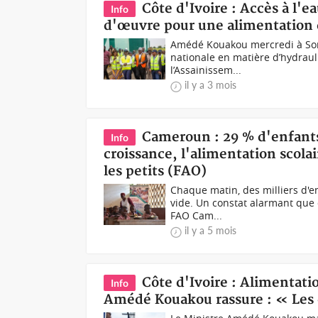
Côte d'Ivoire : Accès à l'
Info
d'œuvre pour une alimentation c
Amédé Kouakou mercredi à Son
nationale en matière d’hydraul
l’Assainissem...
il y a 3 mois
Cameroun : 29 % d'enfants
Info
croissance, l'alimentation scola
les petits (FAO)
Chaque matin, des milliers d'e
vide. Un constat alarmant que d
FAO Cam...
il y a 5 mois
Côte d'Ivoire : Alimentati
Info
Amédé Kouakou rassure : « Les d