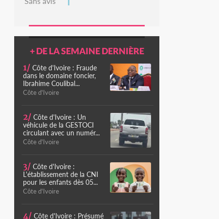
Sans avis
+ DE LA SEMAINE DERNIÈRE
1/
Côte d'Ivoire : Fraude
dans le domaine foncier,
Ibrahime Coulibal...
Côte d'Ivoire
2/
Côte d'Ivoire : Un
véhicule de la GESTOCI
circulant avec un numér...
Côte d'Ivoire
3/
Côte d'Ivoire :
L'établissement de la CNI
pour les enfants dès 05...
Côte d'Ivoire
4/
Côte d'Ivoire : Présumé