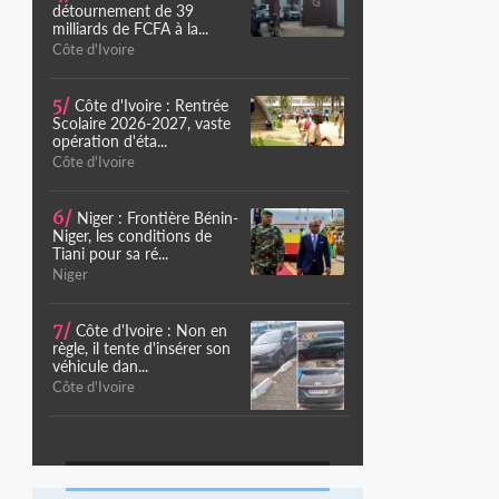
détournement de 39
milliards de FCFA à la...
Côte d'Ivoire
5/
Côte d'Ivoire : Rentrée
Scolaire 2026-2027, vaste
opération d'éta...
Côte d'Ivoire
6/
Niger : Frontière Bénin-
Niger, les conditions de
Tiani pour sa ré...
Niger
7/
Côte d'Ivoire : Non en
règle, il tente d'insérer son
véhicule dan...
Côte d'Ivoire