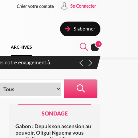
Se Connecter
Créer votre compte
S'abonner
0
ARCHIVES
s des amendements, un exclu
SONDAGE
Gabon : Depuis son ascension au
pouvoir, Oligui Nguema vous