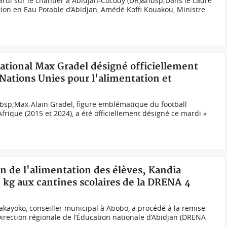
di sur le chantier à Abidjan-Cocody (DR)&nbsp;Dans le cadre
ion en Eau Potable d’Abidjan, Amédé Koffi Kouakou, Ministre
national Max Gradel désigné officiellement
Nations Unies pour l'alimentation et
bsp;Max-Alain Gradel, figure emblématique du football
frique (2015 et 2024), a été officiellement désigné ce mardi «
on de l'alimentation des élèves, Kandia
5 kg aux cantines scolaires de la DRENA 4
kayoko, conseiller municipal à Abobo, a procédé à la remise
Direction régionale de l’Éducation nationale d’Abidjan (DRENA