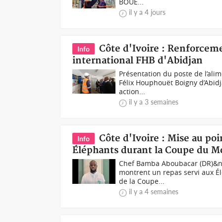
BOUE...
il y a 4 jours
Côte d'Ivoire : Renforceme
Info
international FHB d'Abidjan
Présentation du poste de l’ali
Félix Houphouët Boigny d’Abidj
action...
il y a 3 semaines
Côte d'Ivoire : Mise au po
Info
Éléphants durant la Coupe du 
Chef Bamba Aboubacar (DR)&nb
montrent un repas servi aux Él
de la Coupe...
il y a 4 semaines