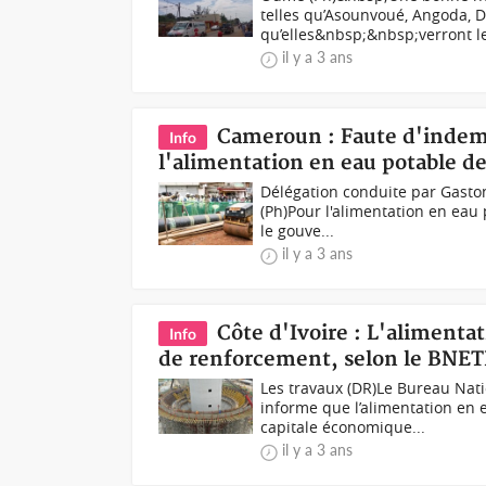
telles qu’Asounvoué, Angoda,
qu’elles&nbsp;&nbsp;verront le
il y a 3 ans
Cameroun : Faute d'indemn
Info
l'alimentation en eau potable 
Délégation conduite par Gasto
(Ph)Pour l'alimentation en eau
le gouve...
il y a 3 ans
Côte d'Ivoire : L'alimentat
Info
de renforcement, selon le BNE
Les travaux (DR)Le Bureau Nat
informe que l’alimentation en e
capitale économique...
il y a 3 ans