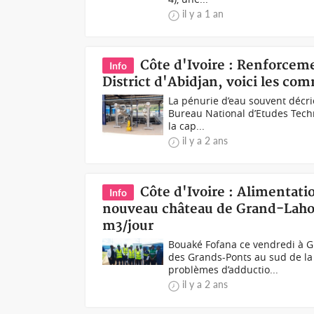
il y a 1 an
Côte d'Ivoire : Renforcem
Info
District d'Abidjan, voici les co
La pénurie d’eau souvent décrié
Bureau National d’Etudes Tech
la cap...
il y a 2 ans
Côte d'Ivoire : Alimentati
Info
nouveau château de Grand-Lahou
m3/jour
Bouaké Fofana ce vendredi à 
des Grands-Ponts au sud de la 
problèmes d’adductio...
il y a 2 ans