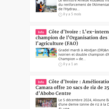
Le Ministre Amédé Kouakou mar
du renforcement de l’Alimentat
de l’Hydrau...
il y a 5 mois
Côte d'Ivoire : L'ex-inter
Info
champion de l'Organisation des 
l'agriculture (FAO)
Gradel mardi à Abidjan (DR)&n
ivoirien et double champion d’A
Champion » de...
il y a 1 an
Côte d'Ivoire : Améliorati
Info
Camara offre 20 sacs de riz de 2
d'Abobo Centre
Le 5 décembre 2024, Alioune Ba
d’une demie tonne de riz à la 
4), une...