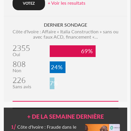
+ Voir les resultats
DERNIER SONDAGE
Côte d'Ivoire : Affaire « Italia Construction » sans ou
avec faux ACD, financement «...
2355
69%
Oui
808
24%
Non
226
7%
Sans avis
+ DE LA SEMAINE DERNIÈRE
1/
Côte d'Ivoire : Fraude dans le