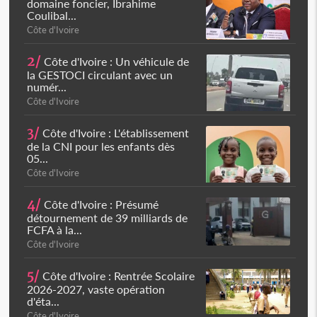
domaine foncier, Ibrahime
Coulibal...
Côte d'Ivoire
2/
Côte d'Ivoire : Un véhicule de
la GESTOCI circulant avec un
numér...
Côte d'Ivoire
3/
Côte d'Ivoire : L'établissement
de la CNI pour les enfants dès
05...
Côte d'Ivoire
4/
Côte d'Ivoire : Présumé
détournement de 39 milliards de
FCFA à la...
Côte d'Ivoire
5/
Côte d'Ivoire : Rentrée Scolaire
2026-2027, vaste opération
d'éta...
Côte d'Ivoire