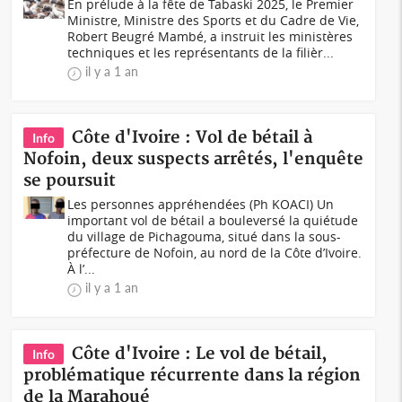
En prélude à la fête de Tabaski 2025, le Premier
Ministre, Ministre des Sports et du Cadre de Vie,
Robert Beugré Mambé, a instruit les ministères
techniques et les représentants de la filièr...
il y a 1 an
Côte d'Ivoire : Vol de bétail à
Info
Nofoin, deux suspects arrêtés, l'enquête
se poursuit
Les personnes appréhendées (Ph KOACI) Un
important vol de bétail a bouleversé la quiétude
du village de Pichagouma, situé dans la sous-
préfecture de Nofoin, au nord de la Côte d’Ivoire.
À l’...
il y a 1 an
Côte d'Ivoire : Le vol de bétail,
Info
problématique récurrente dans la région
de la Marahoué