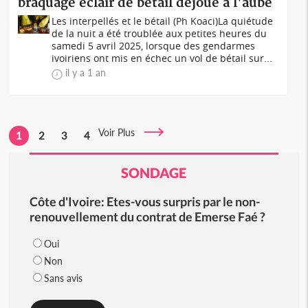
braquage éclair de bétail déjoué à l'aube
Les interpellés et le bétail (Ph Koaci)La quiétude
de la nuit a été troublée aux petites heures du
samedi 5 avril 2025, lorsque des gendarmes
ivoiriens ont mis en échec un vol de bétail sur...
il y a 1 an
Voir Plus
1
2
3
4
SONDAGE
Côte d'Ivoire: Etes-vous surpris par le non-
renouvellement du contrat de Emerse Faé ?
Oui
Non
Sans avis