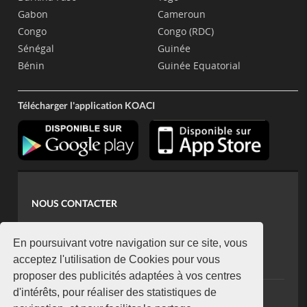
Gabon
Cameroun
Congo
Congo (RDC)
Sénégal
Guinée
Bénin
Guinée Equatorial
Télécharger l'application KOACI
NOUS CONTACTER
contact@koaci.com
koaci@yahoo.fr
En poursuivant votre navigation sur ce site, vous
+225 07 08 85 52 93
acceptez l'utilisation de Cookies pour vous
proposer des publicités adaptées à vos centres
d'intérêts, pour réaliser des statistiques de
NEWSLETTER