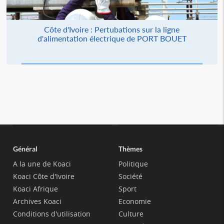
Côte d'Ivoire : Pertubations sur la ligne
d'alimentation électrique de PORT BOUET
Général
Thèmes
A la une de Koaci
Politique
Koaci Côte d'Ivoire
Société
Koaci Afrique
Sport
Archives Koaci
Economie
Conditions d'utilisation
Culture