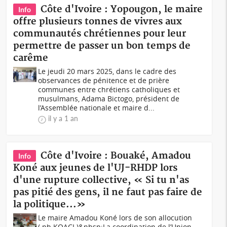
Côte d'Ivoire : Yopougon, le maire
Info
offre plusieurs tonnes de vivres aux
communautés chrétiennes pour leur
permettre de passer un bon temps de
carême
Le jeudi 20 mars 2025, dans le cadre des
observances de pénitence et de prière
communes entre chrétiens catholiques et
musulmans, Adama Bictogo, président de
l’Assemblée nationale et maire d...
il y a 1 an
Côte d'Ivoire : Bouaké, Amadou
Info
Koné aux jeunes de l'UJ-RHDP lors
d'une rupture collective, « Si tu n'as
pas pitié des gens, il ne faut pas faire de
la politique...»
Le maire Amadou Koné lors de son allocution
(.ph KOACI.)&nbsp;La coordination de l’Union