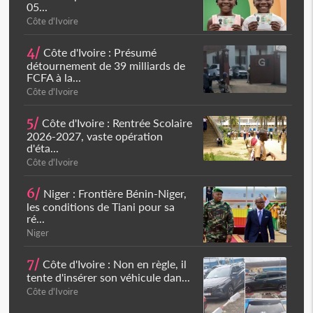
05...
Côte d'Ivoire
4/
Côte d'Ivoire : Présumé
détournement de 39 milliards de
FCFA à la...
Côte d'Ivoire
5/
Côte d'Ivoire : Rentrée Scolaire
2026-2027, vaste opération
d'éta...
Côte d'Ivoire
6/
Niger : Frontière Bénin-Niger,
les conditions de Tiani pour sa
ré...
Niger
7/
Côte d'Ivoire : Non en règle, il
tente d'insérer son véhicule dan...
Côte d'Ivoire