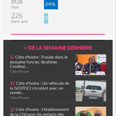
808
24%
Non
226
7%
Sans avis
+ DE LA SEMAINE DERNIÈRE
1/
Côte d'Ivoire : Fraude dans le
domaine foncier, Ibrahime
Coulibal...
Côte d'Ivoire
2/
Côte d'Ivoire : Un véhicule de
la GESTOCI circulant avec un
numér...
Côte d'Ivoire
3/
Côte d'Ivoire : L'établissement
de la CNI pour les enfants dès