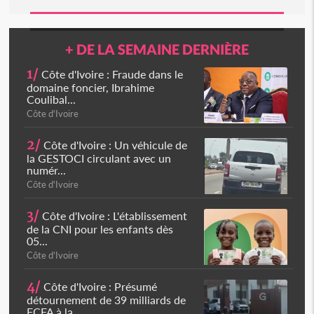
+ DE LA SEMAINE DERNIÈRE
1/
Côte d'Ivoire : Fraude dans le
domaine foncier, Ibrahime
Coulibal...
Côte d'Ivoire
2/
Côte d'Ivoire : Un véhicule de
la GESTOCI circulant avec un
numér...
Côte d'Ivoire
3/
Côte d'Ivoire : L'établissement
de la CNI pour les enfants dès
05...
Côte d'Ivoire
4/
Côte d'Ivoire : Présumé
détournement de 39 milliards de
FCFA à la...