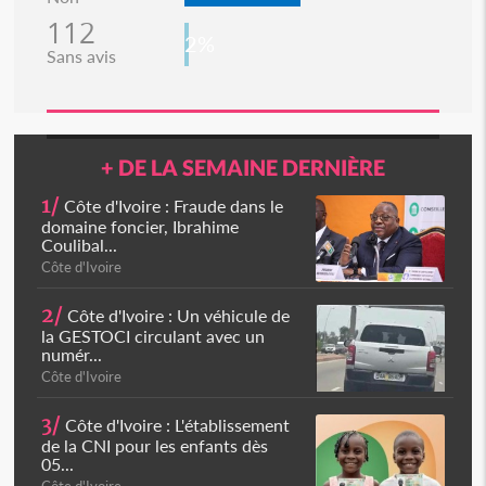
112
2%
Sans avis
+ DE LA SEMAINE DERNIÈRE
1/
Côte d'Ivoire : Fraude dans le
domaine foncier, Ibrahime
Coulibal...
Côte d'Ivoire
2/
Côte d'Ivoire : Un véhicule de
la GESTOCI circulant avec un
numér...
Côte d'Ivoire
3/
Côte d'Ivoire : L'établissement
de la CNI pour les enfants dès
05...