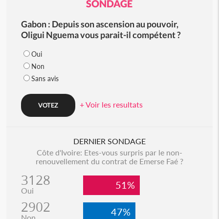
SONDAGE
Gabon : Depuis son ascension au pouvoir,
Oligui Nguema vous parait-il compétent ?
Oui
Non
Sans avis
+ Voir les resultats
DERNIER SONDAGE
Côte d'Ivoire: Etes-vous surpris par le non-
renouvellement du contrat de Emerse Faé ?
3128
51%
Oui
2902
47%
Non