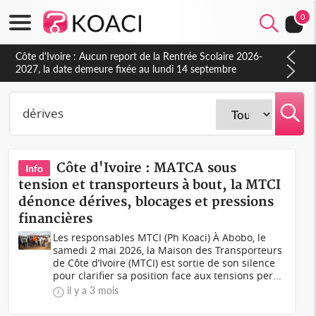
0
Côte d'Ivoire : Indépendance à Blahou, le sous-préfet : « La
fête nous invite à mesurer le chemin parcouru et à renouveler
notre engagement collectif en faveur du développement »
Côte d'Ivoire : MATCA sous
Info
tension et transporteurs à bout, la MTCI
dénonce dérives, blocages et pressions
financières
Les responsables MTCI (Ph Koaci) À Abobo, le
samedi 2 mai 2026, la Maison des Transporteurs
de Côte d’Ivoire (MTCI) est sortie de son silence
pour clarifier sa position face aux tensions per...
il y a 3 mois