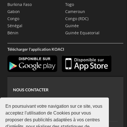
Burkina Faso
Togo
Gabon
Cameroun
Congo
Congo (RDC)
Sénégal
Guinée
Bénin
Guinée Equatorial
Télécharger l'application KOACI
NOUS CONTACTER
contact@koaci.com
koaci@yahoo.fr
En poursuivant votre navigation sur ce site, vous
+225 07 08 85 52 93
acceptez l'utilisation de Cookies pour vous
proposer des publicités adaptées à vos centres
d'intérêts, pour réaliser des statistiques de