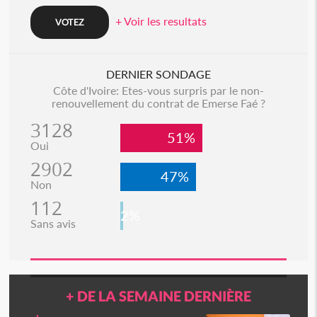
+ Voir les resultats
DERNIER SONDAGE
Côte d'Ivoire: Etes-vous surpris par le non-
renouvellement du contrat de Emerse Faé ?
3128
51%
Oui
2902
47%
Non
112
2%
Sans avis
+ DE LA SEMAINE DERNIÈRE