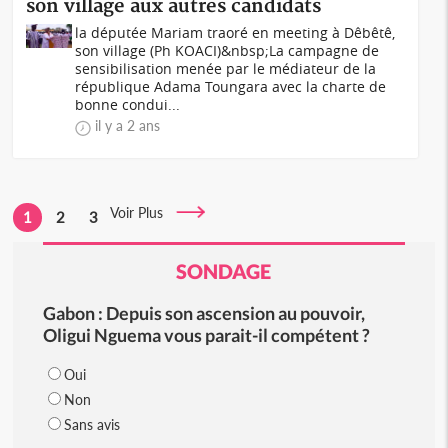
son village aux autres candidats
la députée Mariam traoré en meeting à Dêbêtê,
son village (Ph KOACI)&nbsp;La campagne de
sensibilisation menée par le médiateur de la
république Adama Toungara avec la charte de
bonne condui...
il y a 2 ans
Voir Plus
1
2
3
SONDAGE
Gabon : Depuis son ascension au pouvoir,
Oligui Nguema vous parait-il compétent ?
Oui
Non
Sans avis