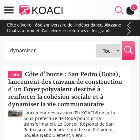
0
Côte d'Ivoire : À Abidjan, Amadou Oury Bah admire le modèle
ivoirien et veut s'en inspirer pour accélérer le développement
de la Guinée
Côte d'Ivoire : San Pedro (Doba),
Info
lancement des travaux de construction
d'un Foyer polyvalent destiné à
renforcer la cohésion sociale et à
dynamiser la vie communautaire
Lancement des travaux (Ph KOACI)&nbsp;La
Sous-préfecture de Doba poursuit sa
transformation. Le Conseil Régional de San
Pedro, sous le leadership de son Président,
Bouéka Nabo Clément, vient...