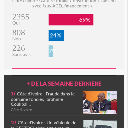
Côte d'Ivoire : Affaire « Italia Construction » sans ou
avec faux ACD, financement «...
2355
69%
Oui
808
24%
Non
226
7%
Sans avis
+ DE LA SEMAINE DERNIÈRE
1/
Côte d'Ivoire : Fraude dans le
domaine foncier, Ibrahime
Coulibal...
Côte d'Ivoire
2/
Côte d'Ivoire : Un véhicule de
la GESTOCI circulant avec un