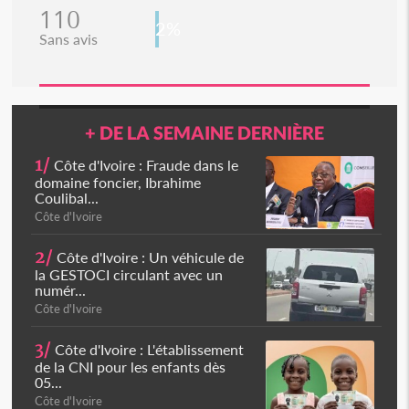
110
2%
Sans avis
+ DE LA SEMAINE DERNIÈRE
1/
Côte d'Ivoire : Fraude dans le
domaine foncier, Ibrahime
Coulibal...
Côte d'Ivoire
2/
Côte d'Ivoire : Un véhicule de
la GESTOCI circulant avec un
numér...
Côte d'Ivoire
3/
Côte d'Ivoire : L'établissement
de la CNI pour les enfants dès
05...
Côte d'Ivoire