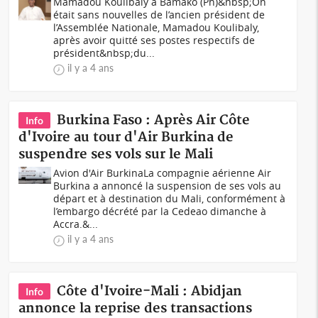
Mamadou Koulibaly à Bamako (Ph)&nbsp;On
était sans nouvelles de l’ancien président de
l’Assemblée Nationale, Mamadou Koulibaly,
après avoir quitté ses postes respectifs de
président&nbsp;du...
il y a 4 ans
Burkina Faso : Après Air Côte
Info
d'Ivoire au tour d'Air Burkina de
suspendre ses vols sur le Mali
Avion d'Air BurkinaLa compagnie aérienne Air
Burkina a annoncé la suspension de ses vols au
départ et à destination du Mali, conformément à
l’embargo décrété par la Cedeao dimanche à
Accra.&...
il y a 4 ans
Côte d'Ivoire-Mali : Abidjan
Info
annonce la reprise des transactions