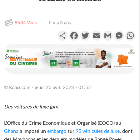
8584 Vues
Il y a 3 ans
Partager
Facebook
Twitter
Email
Gmail
Messen
W
© Koaci.com - jeudi 20 avril 2023 - 01:55
Des voitures de luxe (ph)
L'Office du Crime Economique et Organisé (EOCO) au
Ghana
a imposé un
embargo
sur
95 véhicules de luxe
, dont
des Maybachs et les derniers modèles de Range Rover,