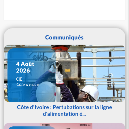
Communiqués
4 Août
2026
CIE
Côte d'Ivoire
Côte d'Ivoire : Pertubations sur la ligne
d'alimentation é...