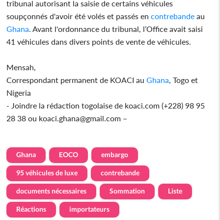
tribunal autorisant la saisie de certains véhicules
soupçonnés d'avoir été volés et passés en
contrebande
au
Ghana
. Avant l'ordonnance du tribunal, l’Office avait saisi
41 véhicules dans divers points de vente de véhicules.
Mensah,
Correspondant permanent de KOACI au
Ghana
, Togo et
Nigeria
- Joindre la rédaction togolaise de koaci.com (+228) 98 95
28 38 ou koaci.ghana@gmail.com –
Ghana
EOCO
embargo
95 véhicules de luxe
contrebande
documents nécessaires
Sommation
Liste
Réactions
importateurs