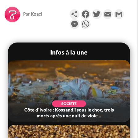
Partager
Facebook
Twitter
Email
Gmail
Par
Koaci
Messenger
WhatsApp
Infos à la une
SOCIÉTÉ
Côte d'Ivoire : Kossandji sous le choc, trois
morts après une nuit de viole...