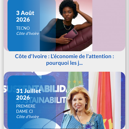
3 Août
2026
TECNO
Côte d'Ivoire
Côte d'Ivoire : L'économie de l'attention :
pourquoi les j...
31 Juillet
2026
PREMIERE
DAME CI
Côte d'Ivoire