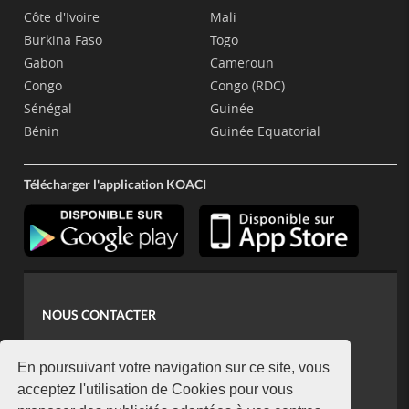
Côte d'Ivoire
Mali
Burkina Faso
Togo
Gabon
Cameroun
Congo
Congo (RDC)
Sénégal
Guinée
Bénin
Guinée Equatorial
Télécharger l'application KOACI
NOUS CONTACTER
contact@koaci.com
koaci@yahoo.fr
En poursuivant votre navigation sur ce site, vous
+225 07 08 85 52 93
acceptez l'utilisation de Cookies pour vous