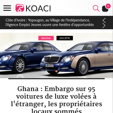
0
Côte d'Ivoire : CHU de Treichville, après la fronde, les agents
contractuels obtiennent un accord avec la direction sur les
arriérés du SMIG 2023
GHANA
SOCIÉTÉ
Ghana : Embargo sur 95
voitures de luxe volées à
l'étranger, les propriétaires
locaux sommés