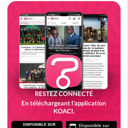
RESTEZ CONNECTÉ
En téléchargeant l'application
KOACI.