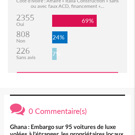
Côte d'Ivoire : Affaire « Italia Construction » sans
ou avec faux ACD, financement «...
2355
69%
Oui
808
24%
Non
226
7%
Sans avis
0 Commentaire(s)
Ghana : Embargo sur 95 voitures de luxe
volées à l'étranger, les propriétaires locaux