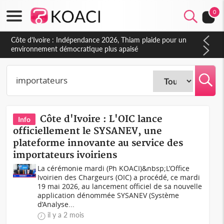
0
Côte d'Ivoire : Indépendance 2026, Thiam plaide pour un
environnement démocratique plus apaisé
Côte d'Ivoire : L'OIC lance
Info
officiellement le SYSANEV, une
plateforme innovante au service des
importateurs ivoiriens
La cérémonie mardi (Ph KOACI)&nbsp;L’Office
Ivoirien des Chargeurs (OIC) a procédé, ce mardi
19 mai 2026, au lancement officiel de sa nouvelle
application dénommée SYSANEV (Système
d’Analyse...
il y a 2 mois