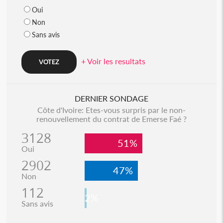
Oui
Non
Sans avis
+ Voir les resultats
DERNIER SONDAGE
Côte d'Ivoire: Etes-vous surpris par le non-
renouvellement du contrat de Emerse Faé ?
3128
51%
Oui
2902
47%
Non
112
2%
Sans avis