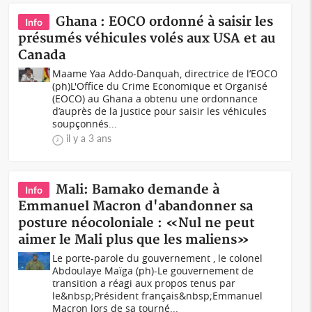
Ghana : EOCO ordonné à saisir les
Info
présumés véhicules volés aux USA et au
Canada
Maame Yaa Addo-Danquah, directrice de l’EOCO
(ph)L'Office du Crime Economique et Organisé
(EOCO) au Ghana a obtenu une ordonnance
d’auprès de la justice pour saisir les véhicules
soupçonnés...
il y a 3 ans
Mali: Bamako demande à
Info
Emmanuel Macron d'abandonner sa
posture néocoloniale : «Nul ne peut
aimer le Mali plus que les maliens»
Le porte-parole du gouvernement , le colonel
Abdoulaye Maïga (ph)-Le gouvernement de
transition a réagi aux propos tenus par
le&nbsp;Président français&nbsp;Emmanuel
Macron lors de sa tourné...