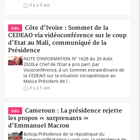
il y a 4 ans
Côte d'Ivoire : Sommet de la
Info
CEDEAO via vidéoconférence sur le coup
d'Etat au Mali, communiqué de la
Présidence
NOTE D’INFORMATION N° 1628 du 20 Août
2020Le Chef de l’Etat a pris part, par
Visioconférence, à un Sommet extraordinaire de
la CEDEAO sur la situation sociopolitique au
MaliLe Président de l...
il y a 5 ans
Cameroun : La présidence rejette
Info
les propos « surprenants »
d'Emmanuel Macron
&nbsp;Présidence de la république du
Cameroun(Ph)&nbsp;Lundi soir, la présidence de