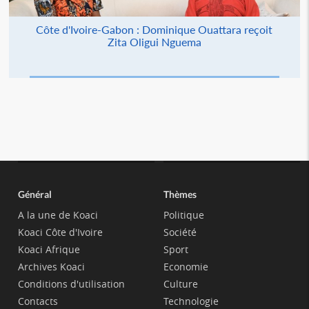
Côte d'Ivoire-Gabon : Dominique Ouattara reçoit
Zita Oligui Nguema
Général
Thèmes
A la une de Koaci
Politique
Koaci Côte d'Ivoire
Société
Koaci Afrique
Sport
Archives Koaci
Economie
Conditions d'utilisation
Culture
Contacts
Technologie