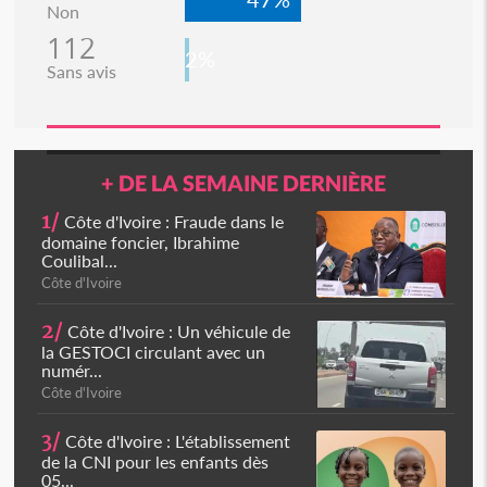
Non
112
2%
Sans avis
+ DE LA SEMAINE DERNIÈRE
1/
Côte d'Ivoire : Fraude dans le
domaine foncier, Ibrahime
Coulibal...
Côte d'Ivoire
2/
Côte d'Ivoire : Un véhicule de
la GESTOCI circulant avec un
numér...
Côte d'Ivoire
3/
Côte d'Ivoire : L'établissement
de la CNI pour les enfants dès
05...