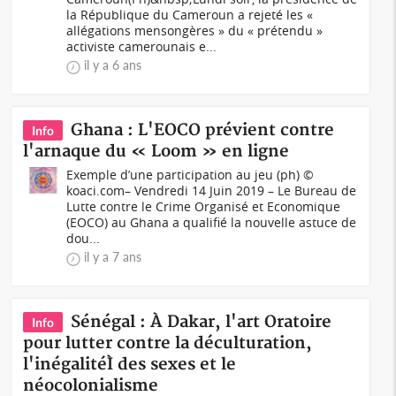
la République du Cameroun a rejeté les «
allégations mensongères » du « prétendu »
activiste camerounais e...
il y a 6 ans
Ghana : L'EOCO prévient contre
Info
l'arnaque du « Loom » en ligne
Exemple d’une participation au jeu (ph) ©
koaci.com– Vendredi 14 Juin 2019 – Le Bureau de
Lutte contre le Crime Organisé et Economique
(EOCO) au Ghana a qualifié la nouvelle astuce de
dou...
il y a 7 ans
Sénégal : À Dakar, l'art Oratoire
Info
pour lutter contre la déculturation,
l'inégalitéÌ des sexes et le
néocolonialisme