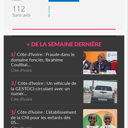
112
2%
Sans avis
+ DE LA SEMAINE DERNIÈRE
1/
Côte d'Ivoire : Fraude dans le
domaine foncier, Ibrahime
Coulibal...
Côte d'Ivoire
2/
Côte d'Ivoire : Un véhicule de
la GESTOCI circulant avec un
numér...
Côte d'Ivoire
3/
Côte d'Ivoire : L'établissement
de la CNI pour les enfants dès
05...