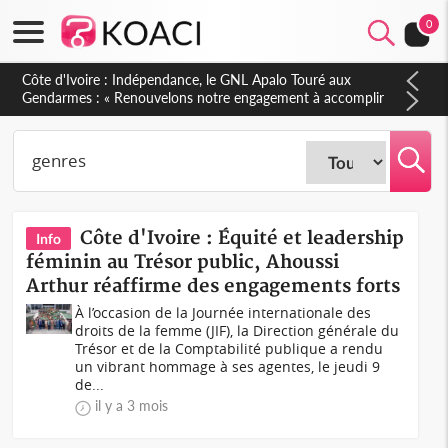
0
Côte d'Ivoire : Indépendance, le GNL Apalo Touré aux
Gendarmes : « Renouvelons notre engagement à accomplir
notre mission avec honneur, discipline, loyauté et
dévouement »
Côte d'Ivoire : Équité et leadership
Info
féminin au Trésor public, Ahoussi
Arthur réaffirme des engagements forts
À l’occasion de la Journée internationale des
droits de la femme (JIF), la Direction générale du
Trésor et de la Comptabilité publique a rendu
un vibrant hommage à ses agentes, le jeudi 9
de...
il y a 3 mois