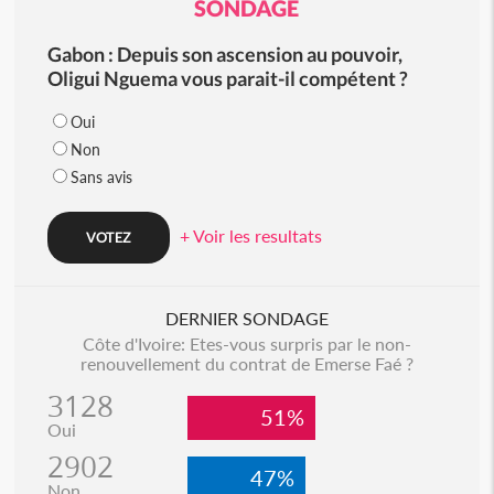
SONDAGE
Gabon : Depuis son ascension au pouvoir,
Oligui Nguema vous parait-il compétent ?
Oui
Non
Sans avis
+ Voir les resultats
DERNIER SONDAGE
Côte d'Ivoire: Etes-vous surpris par le non-
renouvellement du contrat de Emerse Faé ?
3128
51%
Oui
2902
47%
Non