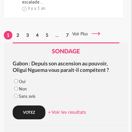
escalade...
il y a 1 an
Voir Plus
1
2
3
4
5
...
7
SONDAGE
Gabon : Depuis son ascension au pouvoir,
Oligui Nguema vous parait-il compétent ?
Oui
Non
Sans avis
+ Voir les resultats