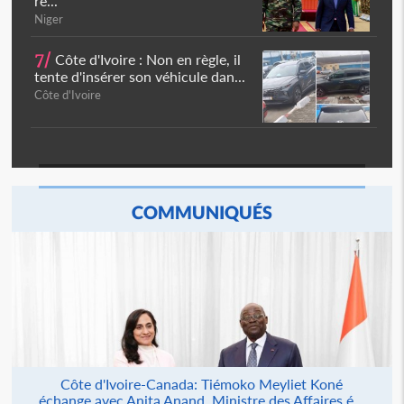
ré...
Niger
7/
Côte d'Ivoire : Non en règle, il
tente d'insérer son véhicule dan...
Côte d'Ivoire
COMMUNIQUÉS
Côte d'Ivoire-Canada: Tiémoko Meyliet Koné
échange avec Anita Anand, Ministre des Affaires é...