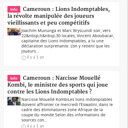
Cameroun : Lions Indomptables,
Info
la révolte manipulée des joueurs
vieillissants et peu compétitifs
Joachim Mununga et Marc BrysLundi soir, vers
22&nbsp;h&nbsp;30 locales, Vincent Aboubacar,
capitaine des Lions Indomptables, a lu une
déclaration surprenante. L’on y retient que les
joueurs...
il y a 1 an
Cameroun : Narcisse Mouellé
Info
Kombi, le ministre des sports qui joue
contre les Lions Indomptables ?
Narcisse Mouellé KombiLes lions indomptables
doivent affronter ce mercredi l’Eswatini, dans le
cadre des éliminatoires zone Afrique de la
coupe du monde.Selon des informations de
sources con...
il y a 1 an