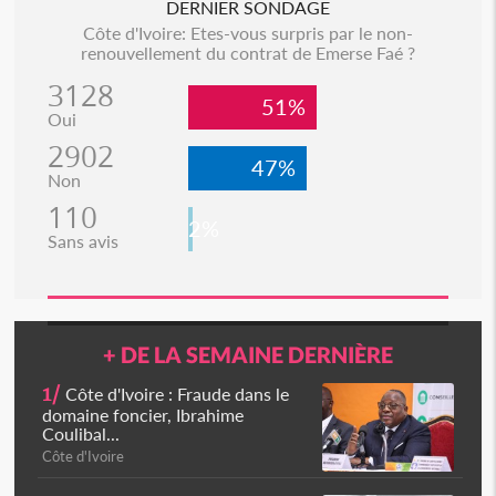
DERNIER SONDAGE
Côte d'Ivoire: Etes-vous surpris par le non-
renouvellement du contrat de Emerse Faé ?
3128
51%
Oui
2902
47%
Non
110
2%
Sans avis
+ DE LA SEMAINE DERNIÈRE
1/
Côte d'Ivoire : Fraude dans le
domaine foncier, Ibrahime
Coulibal...
Côte d'Ivoire