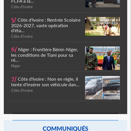
FCFA à la...
Côte d'Ivoire
5/
Côte d'Ivoire : Rentrée Scolaire
2026-2027, vaste opération
d'éta...
Côte d'Ivoire
6/
Niger : Frontière Bénin-Niger,
les conditions de Tiani pour sa
ré...
Niger
7/
Côte d'Ivoire : Non en règle, il
tente d'insérer son véhicule dan...
Côte d'Ivoire
COMMUNIQUÉS