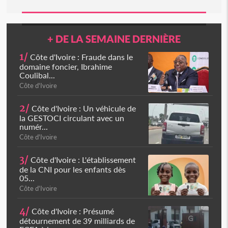
+ DE LA SEMAINE DERNIÈRE
1/
Côte d'Ivoire : Fraude dans le
domaine foncier, Ibrahime
Coulibal...
Côte d'Ivoire
2/
Côte d'Ivoire : Un véhicule de
la GESTOCI circulant avec un
numér...
Côte d'Ivoire
3/
Côte d'Ivoire : L'établissement
de la CNI pour les enfants dès
05...
Côte d'Ivoire
4/
Côte d'Ivoire : Présumé
détournement de 39 milliards de