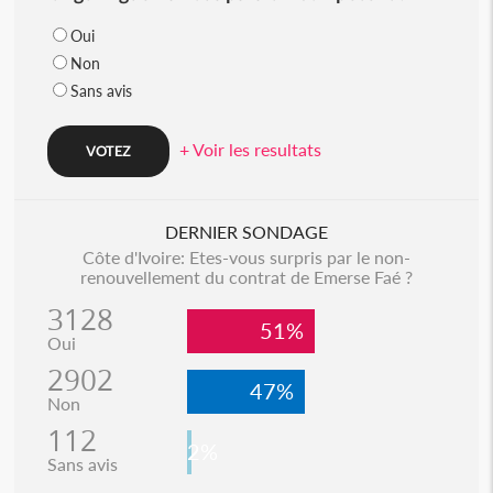
Oui
Non
Sans avis
+ Voir les resultats
DERNIER SONDAGE
Côte d'Ivoire: Etes-vous surpris par le non-
renouvellement du contrat de Emerse Faé ?
3128
51%
Oui
2902
47%
Non
112
2%
Sans avis