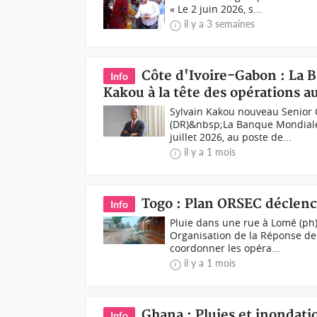
« Le 2 juin 2026, s...
il y a 3 semaines
Côte d'Ivoire-Gabon : La 
Info
Kakou à la tête des opérations 
Sylvain Kakou nouveau Senior
(DR)&nbsp;La Banque Mondiale 
juillet 2026, au poste de...
il y a 1 mois
Togo : Plan ORSEC déclenc
Info
Pluie dans une rue à Lomé (ph
Organisation de la Réponse de S
coordonner les opéra...
il y a 1 mois
Ghana : Pluies et inondati
Info