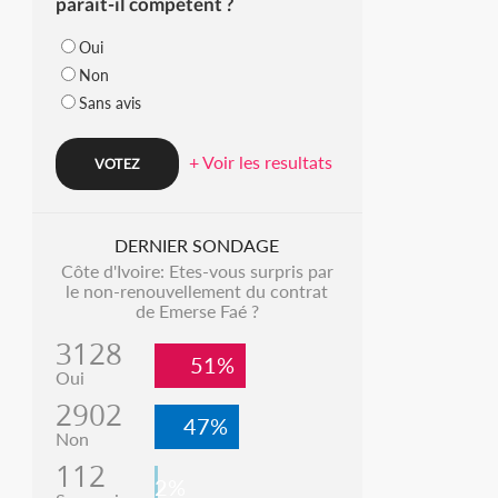
parait-il compétent ?
Oui
Non
Sans avis
+ Voir les resultats
DERNIER SONDAGE
Côte d'Ivoire: Etes-vous surpris par
le non-renouvellement du contrat
de Emerse Faé ?
3128
51%
Oui
2902
47%
Non
112
2%