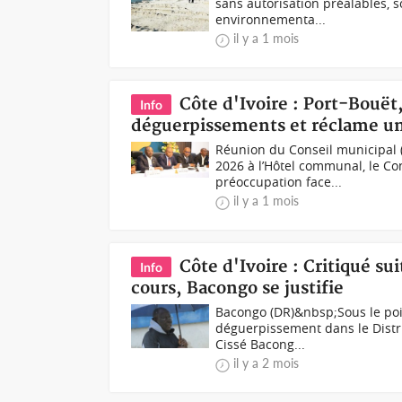
sans autorisation préalables, 
environnementa...
il y a 1 mois
Côte d'Ivoire : Port-Bouët
Info
déguerpissements et réclame un
Réunion du Conseil municipal (
2026 à l’Hôtel communal, le Co
préoccupation face...
il y a 1 mois
Côte d'Ivoire : Critiqué s
Info
cours, Bacongo se justifie
Bacongo (DR)&nbsp;Sous le poid
déguerpissement dans le Distr
Cissé Bacong...
il y a 2 mois