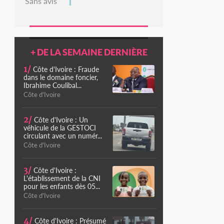
Sans avis
+ DE LA SEMAINE DERNIÈRE
1/
Côte d'Ivoire : Fraude
dans le domaine foncier,
Ibrahime Coulibal...
Côte d'Ivoire
2/
Côte d'Ivoire : Un
véhicule de la GESTOCI
circulant avec un numér...
Côte d'Ivoire
3/
Côte d'Ivoire :
L'établissement de la CNI
pour les enfants dès 05...
Côte d'Ivoire
4/
Côte d'Ivoire : Présumé