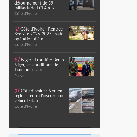
détournement de 39
milliards de FCFA à la...
Côte d'Ivoire
5/
Côte d'Ivoire : Rentrée
Scolaire 2026-2027, vaste
opération d'éta...
Côte d'Ivoire
6/
Niger : Frontière Bénin-
Niger, les conditions de
Tiani pour sa ré...
Niger
7/
Côte d'Ivoire : Non en
règle, il tente d'insérer son
véhicule dan...
Côte d'Ivoire