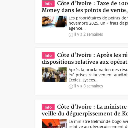
Côte d'Ivoire : Taxe de 10
Info
Money dans les points de vente,
Les propriétaires de points de
novembre 2025, un « frais d’ag
agence...
il y a 2 semaines
Côte d'Ivoire : Après les r
Info
dispositions relatives aux opérat
Après la proclamation des résu
été prises relativement aux&nb
Ecoles, Lycées...
il y a 3 semaines
Côte d'Ivoire : La ministr
Info
veille du déguerpissement de K
La ministre Belmonde Dogo av
relative au déguerpissement 