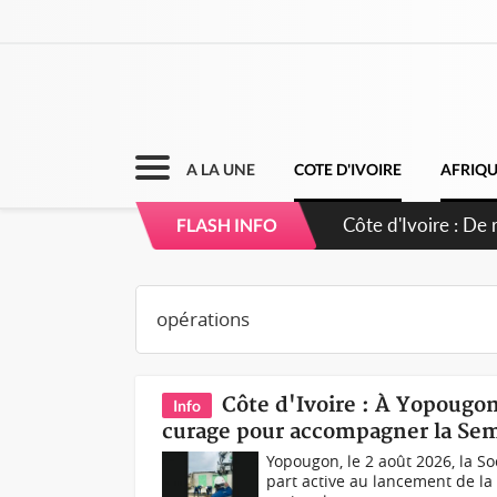
A LA UNE
COTE D'IVOIRE
AFRIQ
Côte d'Ivoire : 66
FLASH INFO
puissance et réaff
Côte d'Ivoire : À Yopougon
Info
curage pour accompagner la Sem
Yopougon, le 2 août 2026, la So
part active au lancement de la