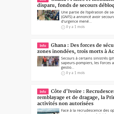
disparu, fonds de secours déblo
Une partie de l’opération de 
(GNFS) a annoncé avoir secour
d'urgence mené...
il y a 1 mois
Ghana : Des forces de sécu
Info
zones inondées, trois morts à A
Secours à certains sinistrés (p
sapeurs-pompiers, les Forces 
gestio...
il y a 1 mois
Côte d'Ivoire : Recrudesce
Info
remblayage et de dragage, la Pr
activités non autorisées
Face à la recrudescence des op