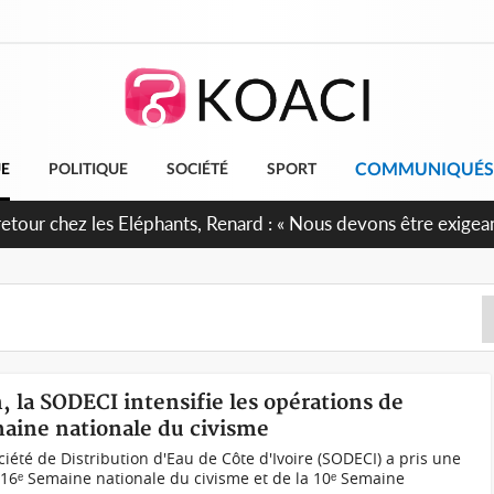
COMMUNIQUÉS
UE
POLITIQUE
SOCIÉTÉ
SPORT
e anniversaire de l'Indépendance, les Forces de Défense et de 
irment leur engagement envers la Nation
, la SODECI intensifie les opérations de
aine nationale du civisme
ciété de Distribution d'Eau de Côte d'Ivoire (SODECI) a pris une
 16ᵉ Semaine nationale du civisme et de la 10ᵉ Semaine