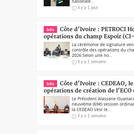
nationale...
il y a 1 jour
Côte d'Ivoire : PETROCI Ho
Info
opérations du champ Espoir (CI
La cérémonie de signature ven
contrôle des opérations du cha
2026.Selon une no...
il y a 1 semaine
Côte d'Ivoire : CEDEAO, le
Info
opérations de création de l'ECO 
Le Président Alassane Ouattara
neuvième (69è) session ordina
la CEDEAO s’est te...
il y a 1 semaine