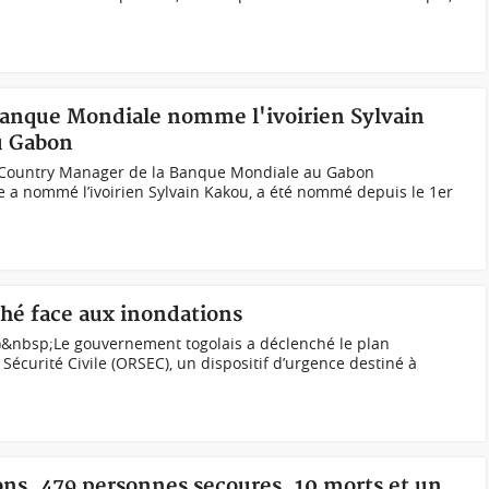
Banque Mondiale nomme l'ivoirien Sylvain
au Gabon
 Country Manager de la Banque Mondiale au Gabon
a nommé l’ivoirien Sylvain Kakou, a été nommé depuis le 1er
hé face aux inondations
)&nbsp;Le gouvernement togolais a déclenché le plan
écurité Civile (ORSEC), un dispositif d’urgence destiné à
ons, 479 personnes secoures, 10 morts et un