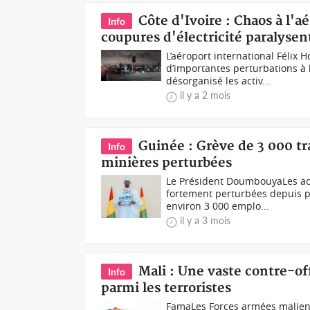
Côte d'Ivoire : Chaos à l'
Info
coupures d'électricité paralysen
L’aéroport international Félix
d’importantes perturbations à 
désorganisé les activ...
il y a 2 mois
Guinée : Grève de 3 000 tr
Info
minières perturbées
Le Président DoumbouyaLes act
fortement perturbées depuis p
environ 3 000 emplo...
il y a 3 mois
Mali : Une vaste contre-of
Info
parmi les terroristes
FamaLes Forces armées malienne