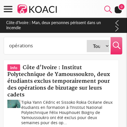
0
Côte d'Ivoire : Séileu, la célébration de la fête nationale
transformée en vaste campagne contre les produits
dépigmentants dangereux
Côte d'Ivoire : Institut
Info
Polytechnique de Yamoussoukro, deux
étudiants exclus temporairement pour
des opérations de bizutage sur leurs
cadets
Tipka Yann Cédric et Sissoko Rokia Océane deux
étudiants en formation à l’Institut National
Polytechnique Félix Houphouët Boigny de
Yamoussoukro ont été exclus pour deux
semaines pour des op...