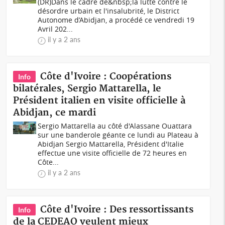
(DR)Dans le cadre de&nbsp;la lutte contre le
désordre urbain et l'insalubrité, le District
Autonome d’Abidjan, a procédé ce vendredi 19
Avril 202...
il y a 2 ans
Côte d'Ivoire : Coopérations
Info
bilatérales, Sergio Mattarella, le
Président italien en visite officielle à
Abidjan, ce mardi
Sergio Mattarella au côté d'Alassane Ouattara
sur une banderole géante ce lundi au Plateau à
Abidjan Sergio Mattarella, Président d'Italie
effectue une visite officielle de 72 heures en
Côte...
il y a 2 ans
Côte d'Ivoire : Des ressortissants
Info
de la CEDEAO veulent mieux