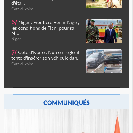
d'éta...
Côte d'Ivoire
6/
Niger : Frontière Bénin-Niger,
les conditions de Tiani pour sa
ré...
Niger
7/
Côte d'Ivoire : Non en règle, il
tente d'insérer son véhicule dan...
Côte d'Ivoire
COMMUNIQUÉS