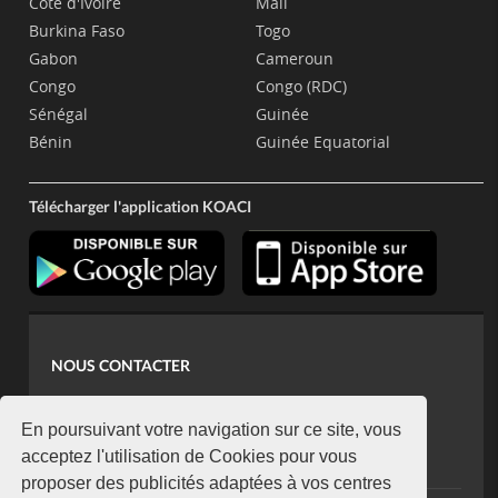
Côte d'Ivoire
Mali
Burkina Faso
Togo
Gabon
Cameroun
Congo
Congo (RDC)
Sénégal
Guinée
Bénin
Guinée Equatorial
Télécharger l'application KOACI
NOUS CONTACTER
contact@koaci.com
koaci@yahoo.fr
En poursuivant votre navigation sur ce site, vous
+225 07 08 85 52 93
acceptez l'utilisation de Cookies pour vous
proposer des publicités adaptées à vos centres