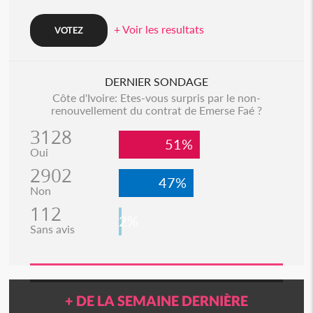
+ Voir les resultats
DERNIER SONDAGE
Côte d'Ivoire: Etes-vous surpris par le non-
renouvellement du contrat de Emerse Faé ?
3128
51%
Oui
2902
47%
Non
112
2%
Sans avis
+ DE LA SEMAINE DERNIÈRE