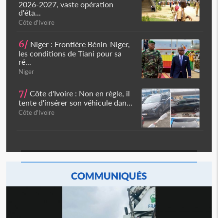
2026-2027, vaste opération
d'éta...
Côte d'Ivoire
6/
Niger : Frontière Bénin-Niger,
les conditions de Tiani pour sa
ré...
Niger
7/
Côte d'Ivoire : Non en règle, il
tente d'insérer son véhicule dan...
Côte d'Ivoire
COMMUNIQUÉS