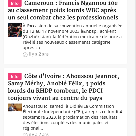
Cameroun : Francis Ngannou 10e
Info
au classement poids lourds WBC après
un seul combat chez les professionnels
À l'occasion de sa convention annuelle organisée
du 12 au 17 novembre 2023 à&nbsp;Tachkent
(Ouzbékistan), la fédération mexicaine de boxe a
révélé ses nouveaux classements catégorie
après ca...
il y a 2 ans
Côte d'Ivoire : Ahoussou Jeannot,
Info
Samy Mérhy, Anoblé Félix, 3 poids
lourds du RHDP tombent, le PDCI
toujours vivant au centre du pays
Ahoussou ici samedi à DidiéviLa Commission
Électorale Indépendante (CEI), a repris ce lundi 4
septembre 2023, la proclamation des résultats
des élections couplées des municipales et
régional...
il y a 2 ans