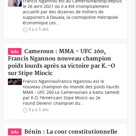
Francis Ngannou est au Cameroun&nbsp;depuis
le 26 avril 2021 où il a été triomphalement
accueilli par des dizaines de milliers de
supporters à Douala, la cosmopolite métropole
économique.Les...
il y a 5 ans
Cameroun : MMA - UFC 260,
Info
Francis Ngannou nouveau champion
poids lourds après sa victoire par K.-O
sur Stipe Miocic
Francis NgannouFrancis Ngannou est le
nouveau champion du monde des poids lourds
MMA - UFC 260.Le Camerounais a battu samedi
par K.O, l'Américain Stipe Miocic au 2e
round.Devenir champion du...
il y a 5 ans
Bénin : La cour constitutionnelle
Info