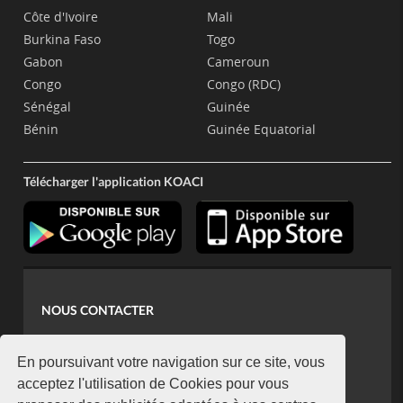
Côte d'Ivoire
Mali
Burkina Faso
Togo
Gabon
Cameroun
Congo
Congo (RDC)
Sénégal
Guinée
Bénin
Guinée Equatorial
Télécharger l'application KOACI
NOUS CONTACTER
contact@koaci.com
koaci@yahoo.fr
En poursuivant votre navigation sur ce site, vous
+225 07 08 85 52 93
acceptez l'utilisation de Cookies pour vous