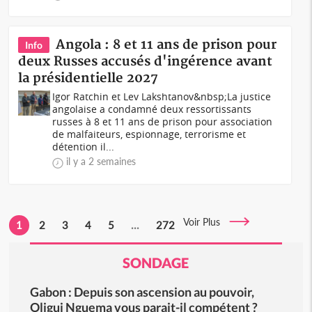
Angola : 8 et 11 ans de prison pour
Info
deux Russes accusés d'ingérence avant
la présidentielle 2027
Igor Ratchin et Lev Lakshtanov&nbsp;La justice
angolaise a condamné deux ressortissants
russes à 8 et 11 ans de prison pour association
de malfaiteurs, espionnage, terrorisme et
détention il...
il y a 2 semaines
Voir Plus
1
2
3
4
5
...
272
SONDAGE
Gabon : Depuis son ascension au pouvoir,
Oligui Nguema vous parait-il compétent ?