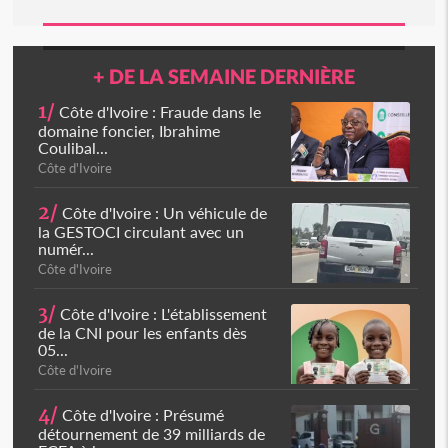
+ DE LA SEMAINE DERNIÈRE
1/
Côte d'Ivoire : Fraude dans le
domaine foncier, Ibrahime
Coulibal...
Côte d'Ivoire
2/
Côte d'Ivoire : Un véhicule de
la GESTOCI circulant avec un
numér...
Côte d'Ivoire
3/
Côte d'Ivoire : L'établissement
de la CNI pour les enfants dès
05...
Côte d'Ivoire
4/
Côte d'Ivoire : Présumé
détournement de 39 milliards de