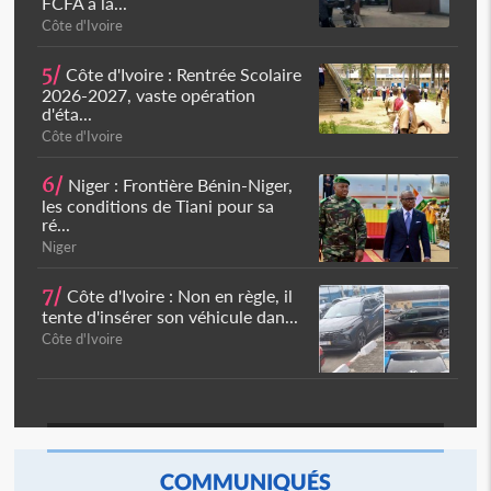
FCFA à la...
Côte d'Ivoire
5/
Côte d'Ivoire : Rentrée Scolaire
2026-2027, vaste opération
d'éta...
Côte d'Ivoire
6/
Niger : Frontière Bénin-Niger,
les conditions de Tiani pour sa
ré...
Niger
7/
Côte d'Ivoire : Non en règle, il
tente d'insérer son véhicule dan...
Côte d'Ivoire
COMMUNIQUÉS