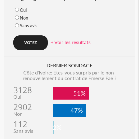
Oui
Non
Sans avis
+ Voir les resultats
DERNIER SONDAGE
Côte d'Ivoire: Etes-vous surpris par le non-
renouvellement du contrat de Emerse Faé ?
3128
51%
Oui
2902
47%
Non
112
2%
Sans avis