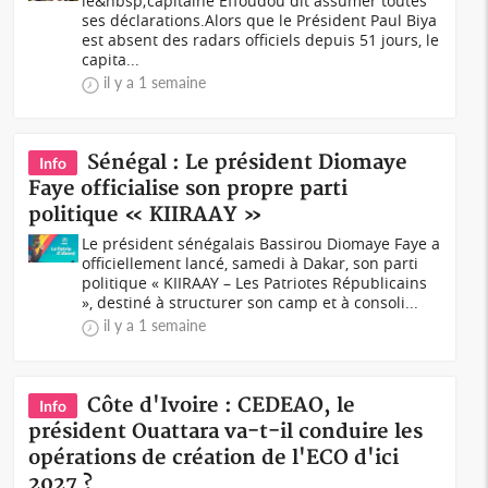
le&nbsp;capitaine Effoudou dit assumer toutes
ses déclarations.Alors que le Président Paul Biya
est absent des radars officiels depuis 51 jours, le
capita...
il y a 1 semaine
Sénégal : Le président Diomaye
Info
Faye officialise son propre parti
politique « KIIRAAY »
Le président sénégalais Bassirou Diomaye Faye a
officiellement lancé, samedi à Dakar, son parti
politique « KIIRAAY – Les Patriotes Républicains
», destiné à structurer son camp et à consoli...
il y a 1 semaine
Côte d'Ivoire : CEDEAO, le
Info
président Ouattara va-t-il conduire les
opérations de création de l'ECO d'ici
2027 ?