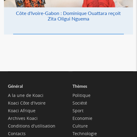
Côte d'Ivoire-Gabon : Dominique Ouattara reçoit
Zita Oligui Nguema
Général
Thèmes
A la une de Koaci
Politique
Koaci Côte d'Ivoire
Société
Koaci Afrique
Sport
Archives Koaci
Economie
Conditions d'utilisation
Culture
Contacts
Technologie