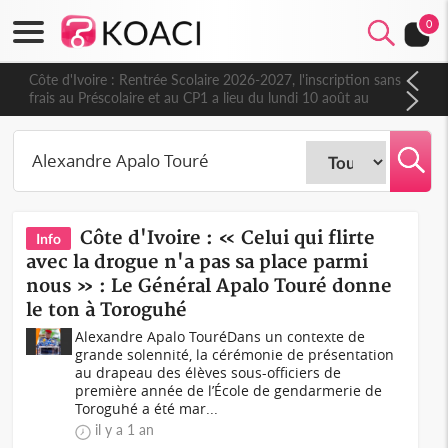
0
Côte d'Ivoire : Rentrée Scolaire 2026-2027, l'inscription sans
frais au Préscolaire et au CP1 a lieu du lundi 10 août au
vendredi 11 septembre
Côte d'Ivoire : « Celui qui flirte
Info
avec la drogue n'a pas sa place parmi
nous » : Le Général Apalo Touré donne
le ton à Toroguhé
Alexandre Apalo TouréDans un contexte de
grande solennité, la cérémonie de présentation
au drapeau des élèves sous-officiers de
première année de l’École de gendarmerie de
Toroguhé a été mar...
il y a 1 an