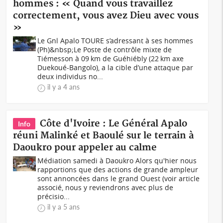
hommes : « Quand vous travaillez
correctement, vous avez Dieu avec vous
»
Le Gnl Apalo TOURE s’adressant à ses hommes
(Ph)&nbsp;Le Poste de contrôle mixte de
Tiémesson à 09 km de Guéhiébly (22 km axe
Duekoué-Bangolo), a la cible d’une attaque par
deux individus no...
il y a 4 ans
Côte d'Ivoire : Le Général Apalo
Info
réuni Malinké et Baoulé sur le terrain à
Daoukro pour appeler au calme
Médiation samedi à Daoukro Alors qu'hier nous
rapportions que des actions de grande ampleur
sont annoncées dans le grand Ouest (voir article
associé, nous y reviendrons avec plus de
précisio...
il y a 5 ans