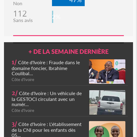
Non
112
2%
Sans avis
+ DE LA SEMAINE DERNIÈRE
1/
Côte d'Ivoire : Fraude dans le
domaine foncier, Ibrahime
Coulibal...
Côte d'Ivoire
2/
Côte d'Ivoire : Un véhicule de
la GESTOCI circulant avec un
numér...
Côte d'Ivoire
3/
Côte d'Ivoire : L'établissement
de la CNI pour les enfants dès
05...