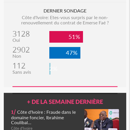
DERNIER SONDAGE
Côte d'Ivoire: Etes-vous surpris par le non-
renouvellement du contrat de Emerse Faé ?
3128
51%
Oui
2902
47%
Non
112
2%
Sans avis
+ DE LA SEMAINE DERNIÈRE
1/
Côte d'Ivoire : Fraude dans le
domaine foncier, Ibrahime
Coulibal...
Côte d'Ivoire