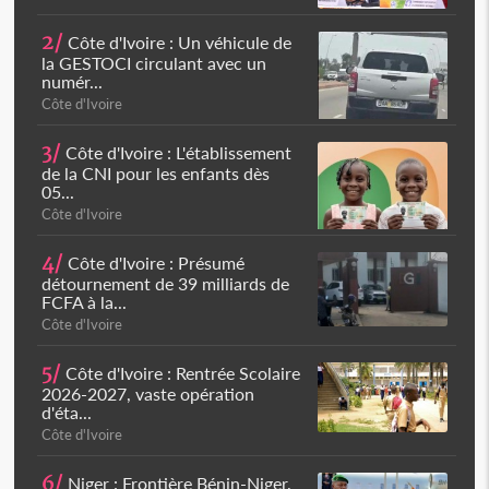
2/
Côte d'Ivoire : Un véhicule de
la GESTOCI circulant avec un
numér...
Côte d'Ivoire
3/
Côte d'Ivoire : L'établissement
de la CNI pour les enfants dès
05...
Côte d'Ivoire
4/
Côte d'Ivoire : Présumé
détournement de 39 milliards de
FCFA à la...
Côte d'Ivoire
5/
Côte d'Ivoire : Rentrée Scolaire
2026-2027, vaste opération
d'éta...
Côte d'Ivoire
6/
Niger : Frontière Bénin-Niger,