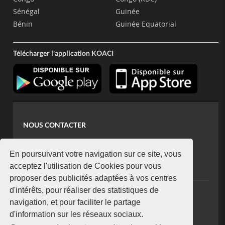
Sénégal
Guinée
Bénin
Guinée Equatorial
Télécharger l'application KOACI
NOUS CONTACTER
contact@koaci.com
koaci@yahoo.fr
En poursuivant votre navigation sur ce site, vous
+225 07 08 85 52 93
acceptez l'utilisation de Cookies pour vous
proposer des publicités adaptées à vos centres
d'intérêts, pour réaliser des statistiques de
NEWSLETTER
navigation, et pour faciliter le partage
Restez connecté via notre newsletter
d'information sur les réseaux sociaux.
S'abonner