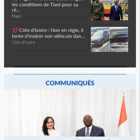
les conditions de Tiani pour sa
ré...
Niger
7/
Côte d'Ivoire : Non en règle, il
tente d'insérer son véhicule dan...
Côte d'Ivoire
COMMUNIQUÉS