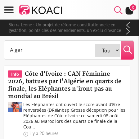
0
Sierra Leone : Un projet de réforme constitutionnelle en
gestation, points clés des amendements, un exclu d'avance
Côte d'Ivoire : CAN Féminine
Info
2026, battues par l'Algérie en quarts de
finale, les Eléphantes n'iront pas au
mondial au Brésil
Les Eléphantes ont ouvert le score avant d’être
renversées (DR)&nbsp;Grosse déception pour les
Eléphantes de Côte d’Ivoire ce samedi 08 août
2026 au Maroc lors des quarts de finale de la
Cou...
il y a 20 heures