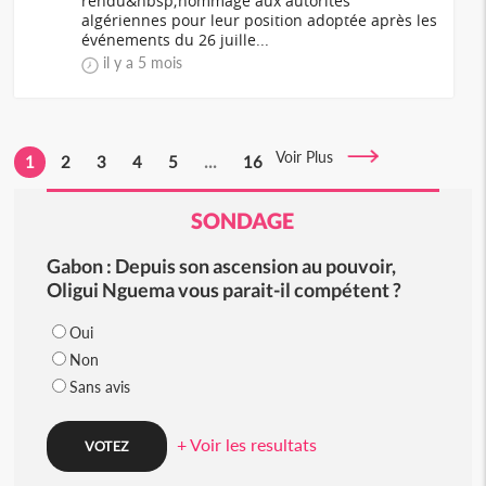
rendu&nbsp;hommage aux autorités
algériennes pour leur position adoptée après les
événements du 26 juille...
il y a 5 mois
Voir Plus
1
2
3
4
5
...
16
SONDAGE
Gabon : Depuis son ascension au pouvoir,
Oligui Nguema vous parait-il compétent ?
Oui
Non
Sans avis
+ Voir les resultats