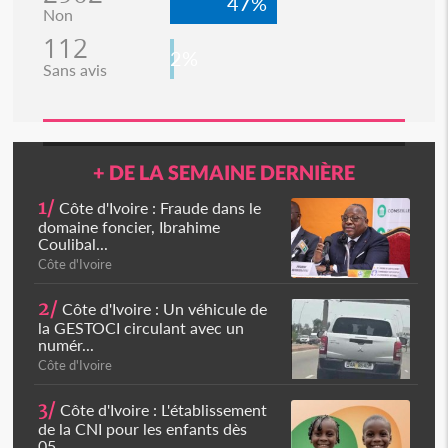
47%
Non
112
2%
Sans avis
+ DE LA SEMAINE DERNIÈRE
1/
Côte d'Ivoire : Fraude dans le
domaine foncier, Ibrahime
Coulibal...
Côte d'Ivoire
2/
Côte d'Ivoire : Un véhicule de
la GESTOCI circulant avec un
numér...
Côte d'Ivoire
3/
Côte d'Ivoire : L'établissement
de la CNI pour les enfants dès
05...