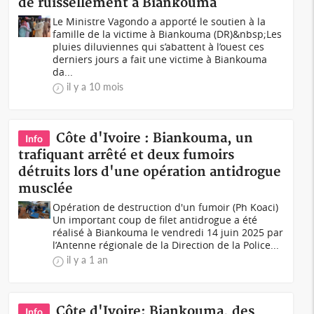
de ruissellement à Biankouma
Le Ministre Vagondo a apporté le soutien à la
famille de la victime à Biankouma (DR)&nbsp;Les
pluies diluviennes qui s’abattent à l’ouest ces
derniers jours a fait une victime à Biankouma
da...
il y a 10 mois
Côte d'Ivoire : Biankouma, un
Info
trafiquant arrêté et deux fumoirs
détruits lors d'une opération antidrogue
musclée
Opération de destruction d'un fumoir (Ph Koaci)
Un important coup de filet antidrogue a été
réalisé à Biankouma le vendredi 14 juin 2025 par
l’Antenne régionale de la Direction de la Police...
il y a 1 an
Côte d'Ivoire: Biankouma, des
Info