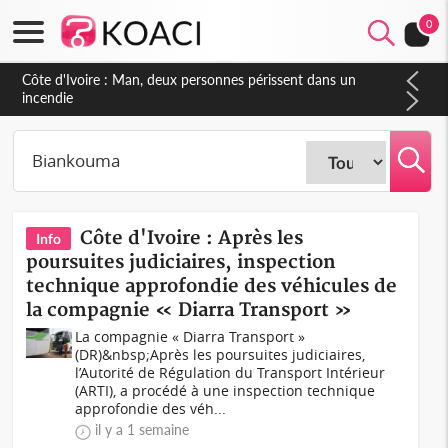
0
Côte d'Ivoire : Séileu, la célébration de la fête nationale
transformée en vaste campagne contre les produits
dépigmentants dangereux
Côte d'Ivoire : Après les
Info
poursuites judiciaires, inspection
technique approfondie des véhicules de
la compagnie « Diarra Transport »
La compagnie « Diarra Transport »
(DR)&nbsp;Après les poursuites judiciaires,
l’Autorité de Régulation du Transport Intérieur
(ARTI), a procédé à une inspection technique
approfondie des véh...
il y a 1 semaine