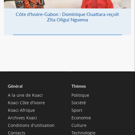
Côte d'Ivoire-Gabon : Dominique Ouattara reçoit
Zita Oligui Nguema
Général
Thèmes
A la une de Koaci
Politique
Koaci Côte d'Ivoire
Société
Koaci Afrique
Sport
Archives Koaci
Economie
Conditions d'utilisation
Culture
Contacts
Technologie