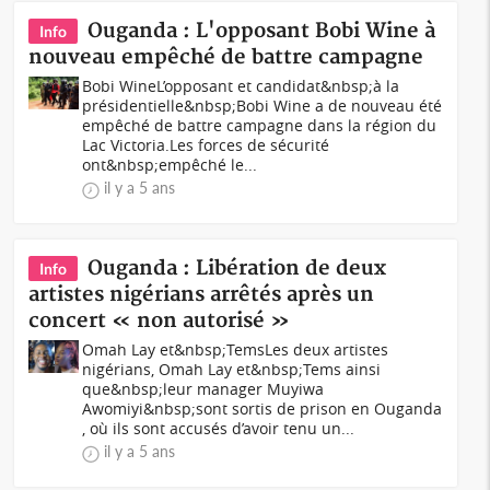
Ouganda : L'opposant Bobi Wine à
Info
nouveau empêché de battre campagne
Bobi WineL’opposant et candidat&nbsp;à la
présidentielle&nbsp;Bobi Wine a de nouveau été
empêché de battre campagne dans la région du
Lac Victoria.Les forces de sécurité
ont&nbsp;empêché le...
il y a 5 ans
Ouganda : Libération de deux
Info
artistes nigérians arrêtés après un
concert « non autorisé »
Omah Lay et&nbsp;TemsLes deux artistes
nigérians, Omah Lay et&nbsp;Tems ainsi
que&nbsp;leur manager Muyiwa
Awomiyi&nbsp;sont sortis de prison en Ouganda
, où ils sont accusés d’avoir tenu un...
il y a 5 ans