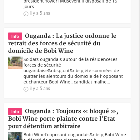
président Yoweri Museveni.Il disposait de 15
jours...
il y a 5 ans
Ouganda : La justice ordonne le
Info
retrait des forces de sécurité du
domicile de Bobi Wine
Soldats ougandais autour de la résidenceLes
forces de sécurité
ougandaise&nbsp;ont&nbsp;été sommées de
quitter les alentours du domicile de l’ opposant
et chanteur Bobi Wine , candidat malhe...
il y a 5 ans
Ouganda : Toujours « bloqué »,
Info
Bobi Wine porte plainte contre l'Etat
pour détention arbitraire
Bobi WineL’opposant ougandais&nbsp;Bobi Wine