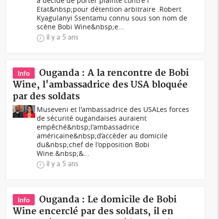
a décidé de porter plainte contre l’
Etat&nbsp;pour détention arbitraire .Robert
Kyagulanyi Ssentamu connu sous son nom de
scène Bobi Wine&nbsp;e...
il y a 5 ans
Ouganda : A la rencontre de Bobi
Info
Wine, l'ambassadrice des USA bloquée
par des soldats
Museveni et l'ambassadrice des USALes forces
de sécurité ougandaises auraient
empêché&nbsp;l'ambassadrice
américaine&nbsp;d’accéder au domicile
du&nbsp;chef de l'opposition Bobi
Wine.&nbsp;&...
il y a 5 ans
Ouganda : Le domicile de Bobi
Info
Wine encerclé par des soldats, il en