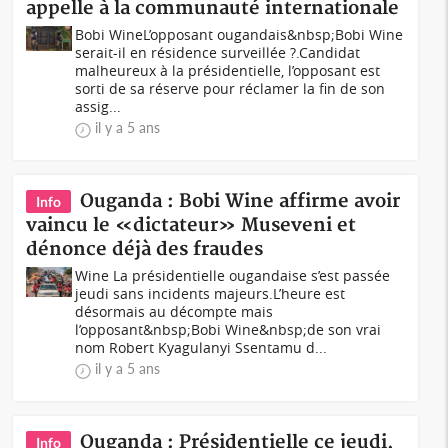
appelle à la communauté internationale
Bobi WineL’opposant ougandais&nbsp;Bobi Wine
serait-il en résidence surveillée ?.Candidat
malheureux à la présidentielle, l’opposant est
sorti de sa réserve pour réclamer la fin de son
assig...
il y a 5 ans
Ouganda : Bobi Wine affirme avoir
Info
vaincu le «dictateur» Museveni et
dénonce déjà des fraudes
Wine La présidentielle ougandaise s’est passée
jeudi sans incidents majeurs.L’heure est
désormais au décompte mais
l’opposant&nbsp;Bobi Wine&nbsp;de son vrai
nom Robert Kyagulanyi Ssentamu d...
il y a 5 ans
Ouganda : Présidentielle ce jeudi,
Info