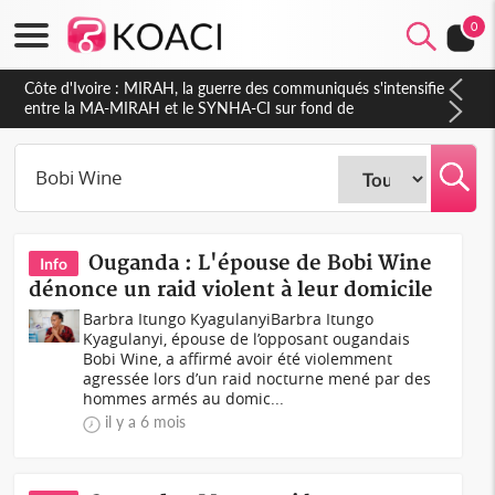
0
Côte d'Ivoire : Indépendance 2026, Thiam plaide pour un
environnement démocratique plus apaisé
Ouganda : L'épouse de Bobi Wine
Info
dénonce un raid violent à leur domicile
Barbra Itungo KyagulanyiBarbra Itungo
Kyagulanyi, épouse de l’opposant ougandais
Bobi Wine, a affirmé avoir été violemment
agressée lors d’un raid nocturne mené par des
hommes armés au domic...
il y a 6 mois