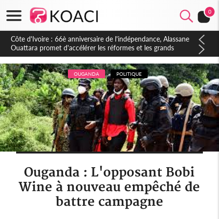
0
Côte d'Ivoire : À Abidjan, Amadou Oury Bah admire le modèle
ivoirien et veut s'en inspirer pour accélérer le développement
de la Guinée
OUGANDA
POLITIQUE
Ouganda : L'opposant Bobi
Wine à nouveau empêché de
battre campagne