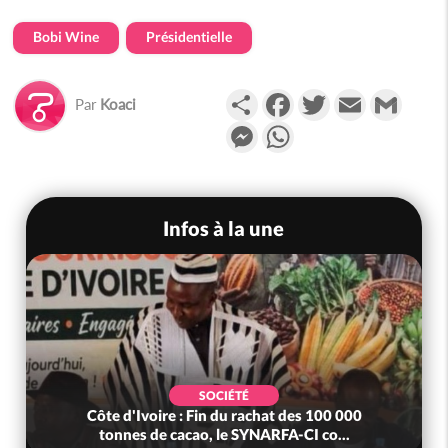
Bobi Wine
Présidentielle
Partager
Facebook
Twitter
Email
Gmail
Par
Koaci
Messenger
WhatsApp
Infos à la une
SOCIÉTÉ
Côte d'Ivoire : Fin du rachat des 100 000
tonnes de cacao, le SYNARFA-CI co...