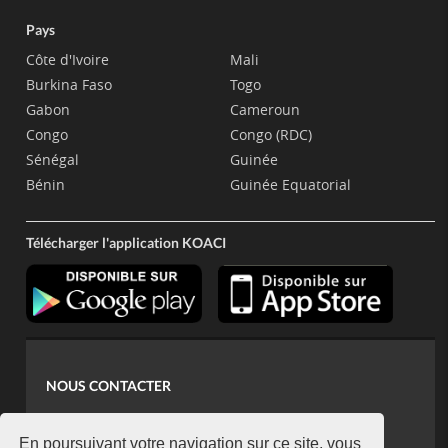
Pays
Côte d'Ivoire
Mali
Burkina Faso
Togo
Gabon
Cameroun
Congo
Congo (RDC)
Sénégal
Guinée
Bénin
Guinée Equatorial
Télécharger l'application KOACI
NOUS CONTACTER
contact@koaci.com
koaci@yahoo.fr
En poursuivant votre navigation sur ce site, vous