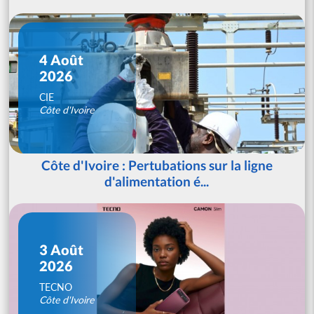
4 Août
2026
CIE
Côte d'Ivoire
Côte d'Ivoire : Pertubations sur la ligne
d'alimentation é...
3 Août
2026
TECNO
Côte d'Ivoire