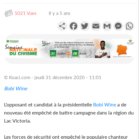
5021 Vues
Il y a 5 ans
Partager
Facebook
Twitter
Email
Gmail
Messen
W
© Koaci.com - jeudi 31 décembre 2020 - 11:01
Bobi Wine
L’opposant et candidat à la présidentielle
Bobi Wine
a de
nouveau été empêché de battre campagne dans la région du
Lac Victoria.
Les forces de sécurité ont empêché le populaire chanteur