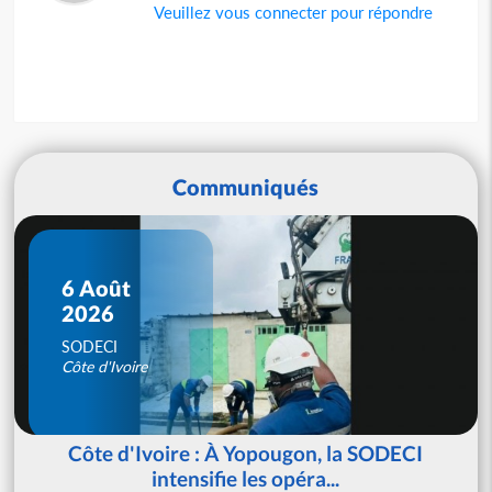
Veuillez vous connecter pour répondre
Communiqués
6 Août
2026
SODECI
Côte d'Ivoire
Côte d'Ivoire : À Yopougon, la SODECI
intensifie les opéra...