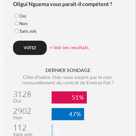
Oligui Nguema vous parait-il compétent ?
Oui
Non
Sans avis
+ Voir les resultats
DERNIER SONDAGE
Côte d'Ivoire: Etes-vous surpris par le non-
renouvellement du contrat de Emerse Faé ?
3128
51%
Oui
2902
47%
Non
112
2%
Sans avis