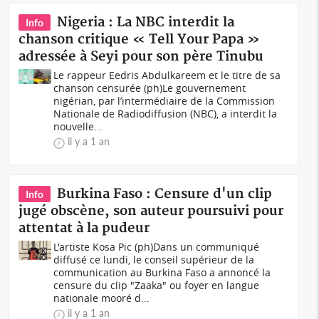
Nigeria : La NBC interdit la
Info
chanson critique « Tell Your Papa »
adressée à Seyi pour son père Tinubu
Le rappeur Eedris Abdulkareem et le titre de sa
chanson censurée (ph)Le gouvernement
nigérian, par l’intermédiaire de la Commission
Nationale de Radiodiffusion (NBC), a interdit la
nouvelle...
il y a 1 an
Burkina Faso : Censure d'un clip
Info
jugé obscène, son auteur poursuivi pour
attentat à la pudeur
L'artiste Kosa Pic (ph)Dans un communiqué
diffusé ce lundi, le conseil supérieur de la
communication au Burkina Faso a annoncé la
censure du clip "Zaaka" ou foyer en langue
nationale mooré d...
il y a 1 an