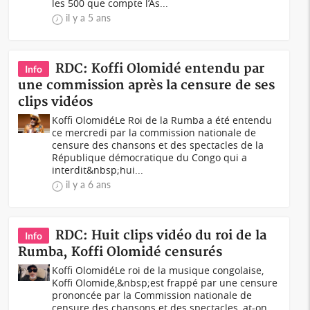
les 500 que compte l’As...
il y a 5 ans
RDC: Koffi Olomidé entendu par
Info
une commission après la censure de ses
clips vidéos
Koffi OlomidéLe Roi de la Rumba a été entendu
ce mercredi par la commission nationale de
censure des chansons et des spectacles de la
République démocratique du Congo qui a
interdit&nbsp;hui...
il y a 6 ans
RDC: Huit clips vidéo du roi de la
Info
Rumba, Koffi Olomidé censurés
Koffi OlomidéLe roi de la musique congolaise,
Koffi Olomide,&nbsp;est frappé par une censure
prononcée par la Commission nationale de
censure des chansons et des spectacles, at-on