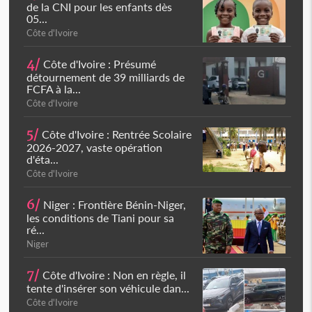
de la CNI pour les enfants dès
05...
Côte d'Ivoire
4/
Côte d'Ivoire : Présumé
détournement de 39 milliards de
FCFA à la...
Côte d'Ivoire
5/
Côte d'Ivoire : Rentrée Scolaire
2026-2027, vaste opération
d'éta...
Côte d'Ivoire
6/
Niger : Frontière Bénin-Niger,
les conditions de Tiani pour sa
ré...
Niger
7/
Côte d'Ivoire : Non en règle, il
tente d'insérer son véhicule dan...
Côte d'Ivoire