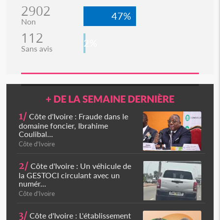
2902
47%
Non
112
2%
Sans avis
+ DE LA SEMAINE DERNIÈRE
1/
Côte d'Ivoire : Fraude dans le
domaine foncier, Ibrahime
Coulibal...
Côte d'Ivoire
2/
Côte d'Ivoire : Un véhicule de
la GESTOCI circulant avec un
numér...
Côte d'Ivoire
3/
Côte d'Ivoire : L'établissement