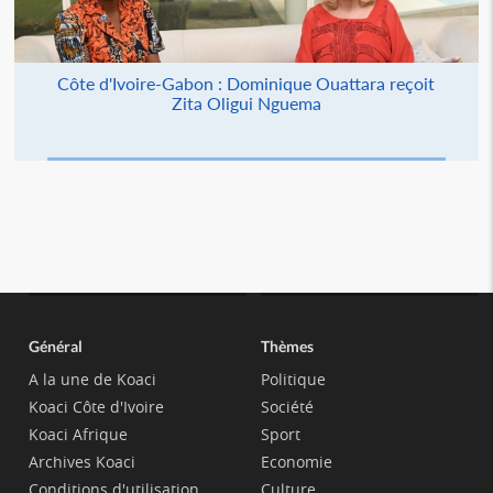
Côte d'Ivoire-Gabon : Dominique Ouattara reçoit
Zita Oligui Nguema
Général
Thèmes
A la une de Koaci
Politique
Koaci Côte d'Ivoire
Société
Koaci Afrique
Sport
Archives Koaci
Economie
Conditions d'utilisation
Culture