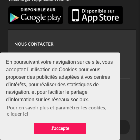
NOUS CONTACTER
contact@koaci.com
koaci@yahoo.fr
En poursuivant votre navigation sur ce site, vous
+225 07 08 85 52 93
acceptez l'utilisation de Cookies pour vous
proposer des publicités adaptées à vos centres
d'intérêts, pour réaliser des statistiques de
NEWSLETTER
navigation, et pour faciliter le partage
Restez connecté via notre newsletter
d'information sur les réseaux sociaux.
S'abonner
Pour en savoir plus et paramétrer les cookies,
Se désabonner
cliquer ici
J'accepte