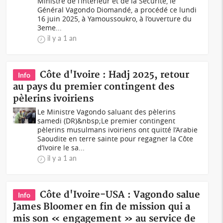
Ministre de l’Intérieur et de la Sécurité, le
Général Vagondo Diomandé, a procédé ce lundi
16 juin 2025, à Yamoussoukro, à l’ouverture du
3eme...
il y a 1 an
Côte d'Ivoire : Hadj 2025, retour
Info
au pays du premier contingent des
pèlerins ivoiriens
Le Ministre Vagondo saluant des pèlerins
samedi (DR)&nbsp;Le premier contingent
pèlerins musulmans ivoiriens ont quitté l’Arabie
Saoudite en terre sainte pour regagner la Côte
d’Ivoire le sa...
il y a 1 an
Côte d'Ivoire-USA : Vagondo salue
Info
James Bloomer en fin de mission qui a
mis son « engagement » au service de