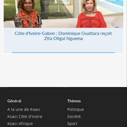
Côte d'Ivoire-Gabon : Dominique Ouattara reçoit
Zita Oligui Nguema
Général
Thèmes
A la une de Koaci
Politique
Koaci Côte d'Ivoire
Société
Koaci Afrique
Sport