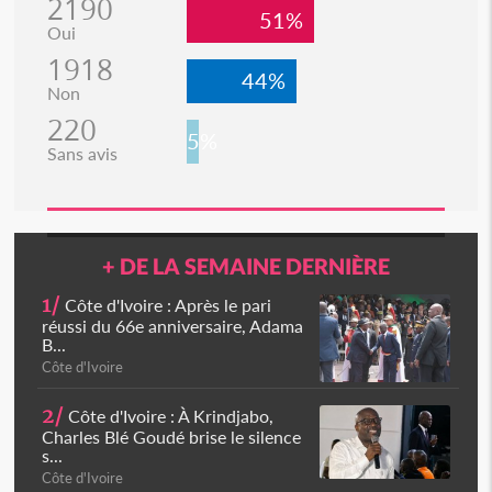
2190
51%
Oui
1918
44%
Non
220
5%
Sans avis
+ DE LA SEMAINE DERNIÈRE
1/
Côte d'Ivoire : Après le pari
réussi du 66e anniversaire, Adama
B...
Côte d'Ivoire
2/
Côte d'Ivoire : À Krindjabo,
Charles Blé Goudé brise le silence
s...
Côte d'Ivoire