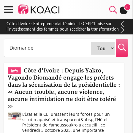
0
Côte d'Ivoire : Entrepreneuriat féminin, le CEPICI mise sur
l'investissement des femmes pour accélérer la transformation
de l'économie ivoirienne
Côte d'Ivoire : Depuis Yakro,
Info
Vagondo Diomandé engage les préfets
dans la sécurisation de la présidentielle :
« Aucun trouble, aucune violence,
aucune intimidation ne doit être toléré
»
L’État et la CEI unissent leurs forces pour un
scrutin apaisé et transparent&nbsp;L’Hôtel
Président de Yamoussoukro a accueilli, ce
vendredi 3 octobre 2025, une importante