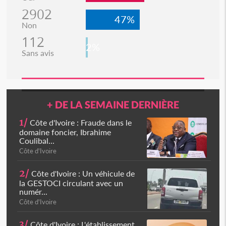
2902
47%
Non
112
2%
Sans avis
+ DE LA SEMAINE DERNIÈRE
1/
Côte d'Ivoire : Fraude dans le
domaine foncier, Ibrahime
Coulibal...
Côte d'Ivoire
2/
Côte d'Ivoire : Un véhicule de
la GESTOCI circulant avec un
numér...
Côte d'Ivoire
3/
Côte d'Ivoire : L'établissement