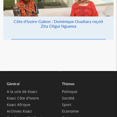
Côte d'Ivoire-Gabon : Dominique Ouattara reçoit
Zita Oligui Nguema
Général
Thèmes
A la une de Koaci
Politique
Koaci Côte d'Ivoire
Société
Koaci Afrique
Sport
Archives Koaci
Economie