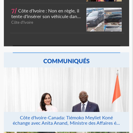
7/
Côte d'Ivoire : Non en règle, il
tente d'insérer son véhicule dan...
Côte d'Ivoire
COMMUNIQUÉS
Côte d'Ivoire-Canada: Tiémoko Meyliet Koné
échange avec Anita Anand, Ministre des Affaires é...