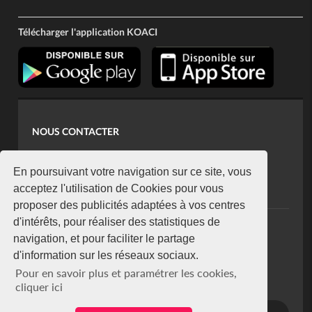
Télécharger l'application KOACI
NOUS CONTACTER
contact@koaci.com
koaci@yahoo.fr
En poursuivant votre navigation sur ce site, vous
+225 07 08 85 52 93
acceptez l'utilisation de Cookies pour vous
proposer des publicités adaptées à vos centres
d'intérêts, pour réaliser des statistiques de
NEWSLETTER
navigation, et pour faciliter le partage
Restez connecté via notre newsletter
d'information sur les réseaux sociaux.
S'abonner
Pour en savoir plus et paramétrer les cookies,
Se désabonner
cliquer ici