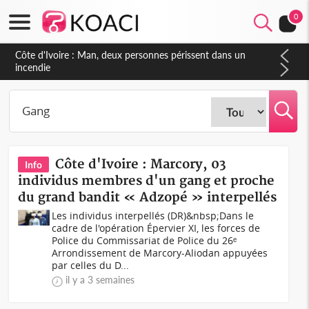
0
Côte d'Ivoire : Séileu, la célébration de la fête nationale
transformée en vaste campagne contre les produits
dépigmentants dangereux
Côte d'Ivoire : Marcory, 03
Info
individus membres d'un gang et proche
du grand bandit « Adzopé » interpellés
Les individus interpellés (DR)&nbsp;Dans le
cadre de l'opération Épervier XI, les forces de
Police du Commissariat de Police du 26ᵉ
Arrondissement de Marcory-Aliodan appuyées
par celles du D...
il y a 3 semaines