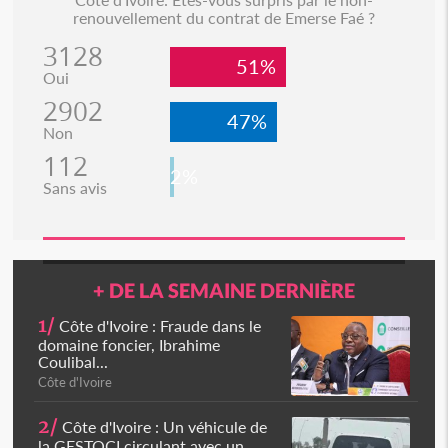
renouvellement du contrat de Emerse Faé ?
3128
51%
Oui
2902
47%
Non
112
2%
Sans avis
+ DE LA SEMAINE DERNIÈRE
1/
Côte d'Ivoire : Fraude dans le
domaine foncier, Ibrahime
Coulibal...
Côte d'Ivoire
2/
Côte d'Ivoire : Un véhicule de
la GESTOCI circulant avec un