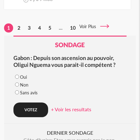
Voir Plus
1
2
3
4
5
...
10
SONDAGE
Gabon : Depuis son ascension au pouvoir,
Oligui Nguema vous parait-il compétent ?
Oui
Non
Sans avis
+ Voir les resultats
DERNIER SONDAGE
Côte d'Ivoire: Etes-vous surpris par le non-