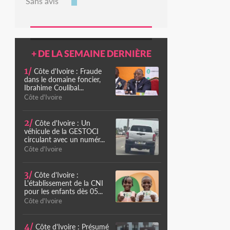
Sans avis
+ DE LA SEMAINE DERNIÈRE
1/
Côte d'Ivoire : Fraude
dans le domaine foncier,
Ibrahime Coulibal...
Côte d'Ivoire
2/
Côte d'Ivoire : Un
véhicule de la GESTOCI
circulant avec un numér...
Côte d'Ivoire
3/
Côte d'Ivoire :
L'établissement de la CNI
pour les enfants dès 05...
Côte d'Ivoire
4/
Côte d'Ivoire : Présumé