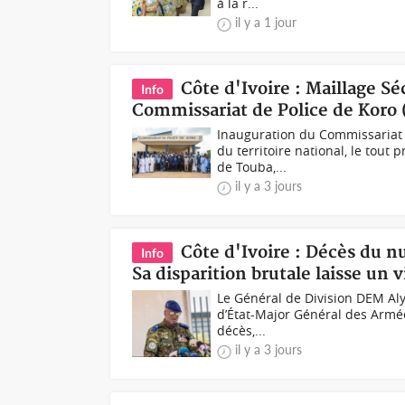
à la r...
il y a 1 jour
Côte d'Ivoire : Maillage S
Info
Commissariat de Police de Koro 
Inauguration du Commissariat d
du territoire national, le tou
de Touba,...
il y a 3 jours
Côte d'Ivoire : Décès du n
Info
Sa disparition brutale laisse u
Le Général de Division DEM Aly
d’État-Major Général des Armées
décès,...
il y a 3 jours