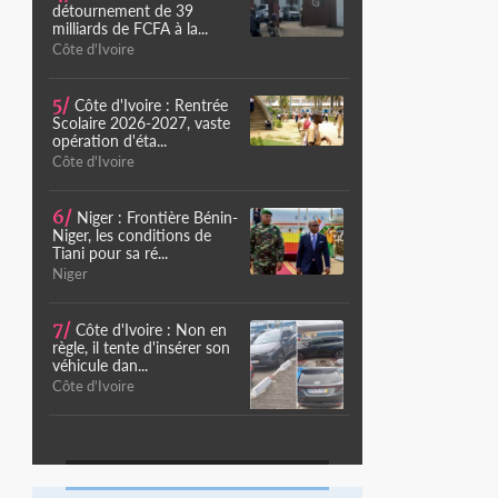
détournement de 39
milliards de FCFA à la...
Côte d'Ivoire
5/
Côte d'Ivoire : Rentrée
Scolaire 2026-2027, vaste
opération d'éta...
Côte d'Ivoire
6/
Niger : Frontière Bénin-
Niger, les conditions de
Tiani pour sa ré...
Niger
7/
Côte d'Ivoire : Non en
règle, il tente d'insérer son
véhicule dan...
Côte d'Ivoire