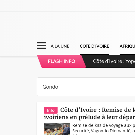
A LA UNE
COTE D'IVOIRE
AFRIQ
Côte d'Ivoire : CH
FLASH INFO
direction sur les 
Côte d'Ivoire : Remise de 
Info
ivoiriens en prélude à leur dépar
Remise de kits de voyage aux pè
Sécurité, Vagondo Diomandé, a p