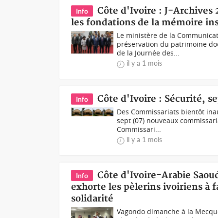
Côte d'Ivoire : J-Archives
Info
les fondations de la mémoire in
Le ministère de la Communicat
préservation du patrimoine doc
de la Journée des...
il y a 1 mois
Côte d'Ivoire : Sécurité, 
Info
Des Commissariats bientôt inau
sept (07) nouveaux commissaria
Commissari...
il y a 1 mois
Côte d'Ivoire-Arabie Saoud
Info
exhorte les pèlerins ivoiriens à 
solidarité
Vagondo dimanche à la Mecque (