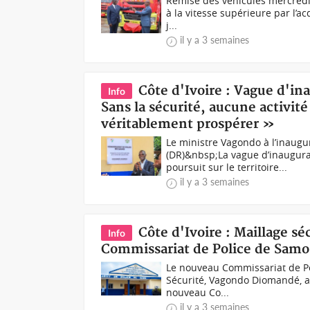
Remise des véhicules mercredi 
à la vitesse supérieure par l’a
j...
il y a 3 semaines
Côte d'Ivoire : Vague d'i
Info
Sans la sécurité, aucune activit
véritablement prospérer »
Le ministre Vagondo à l’inaug
(DR)&nbsp;La vague d’inaugura
poursuit sur le territoire...
il y a 3 semaines
Côte d'Ivoire : Maillage s
Info
Commissariat de Police de Sam
Le nouveau Commissariat de Pol
Sécurité, Vagondo Diomandé, a p
nouveau Co...
il y a 3 semaines