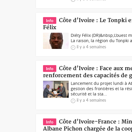
Côte d'Ivoire : Le Tonpki 
Info
Félix
Diéty Félix (DR)&nbsp;L’ouest 
La raison, la région du Tonpki a
il y a 4 semaines
Côte d'Ivoire : Face aux me
Info
renforcement des capacités de g
Lancement du projet lundi à Ab
gestion des frontières et la r
sécurité et la sta...
il y a 4 semaines
Côte d'Ivoire-France : Min
Info
Albane Pichon chargée de la coop