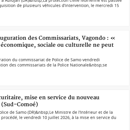
à Abidjan (DR)&nbsp;La protection civile ivoirienne est passée
cquisition de plusieurs véhicules d’intervention, le mercredi 15
nauguration des Commissariats, Vagondo : «
é économique, sociale ou culturelle ne peut
uration du commissariat de Police de Samo vendredi
tion des commissariats de la Police Nationale&nbsp;se
écuritaire, mise en service du nouveau
o (Sud-Comoé)
ice de Samo (DR)&nbsp;Le Ministre de l’Intérieur et de la
rocédé, le vendredi 10 juillet 2026, à la mise en service du