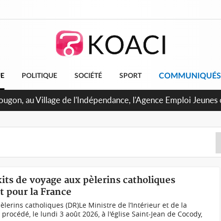
COMMUNIQUÉS
UE
POLITIQUE
SOCIÉTÉ
SPORT
U de Treichville, après la fronde, les agents contractuels obti
arriérés du SMIG 2023
kits de voyage aux pèlerins catholiques
t pour la France
lerins catholiques (DR)Le Ministre de l’Intérieur et de la
rocédé, le lundi 3 août 2026, à l'église Saint-Jean de Cocody,