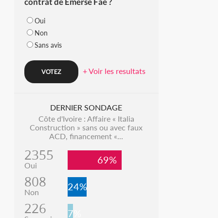
contrat de Emerse Faé ?
Oui
Non
Sans avis
+ Voir les resultats
DERNIER SONDAGE
Côte d'Ivoire : Affaire « Italia
Construction » sans ou avec faux
ACD, financement «...
2355
69%
Oui
808
24%
Non
226
7%