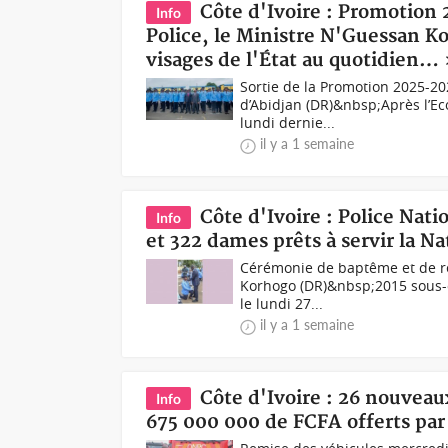
Côte d'Ivoire : Promotion 
Info
Police, le Ministre N'Guessan Koff
visages de l'État au quotidien…
Sortie de la Promotion 2025-202
d’Abidjan (DR)&nbsp;Après l’Ec
lundi dernie...
il y a 1 semaine
Côte d'Ivoire : Police Nat
Info
et 322 dames prêts à servir la N
Cérémonie de baptême et de rem
Korhogo (DR)&nbsp;2015 sous-o
le lundi 27...
il y a 1 semaine
Côte d'Ivoire : 26 nouveau
Info
675 000 000 de FCFA offerts par 