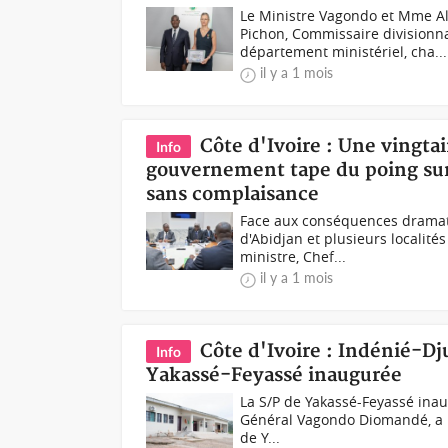
Le Ministre Vagondo et Mme A
Pichon, Commissaire divisionna
département ministériel, cha...
il y a 1 mois
Côte d'Ivoire : Une vingtai
Info
gouvernement tape du poing sur
sans complaisance
Face aux conséquences dramatiq
d'Abidjan et plusieurs localité
ministre, Chef...
il y a 1 mois
Côte d'Ivoire : Indénié-Dj
Info
Yakassé-Feyassé inaugurée
La S/P de Yakassé-Feyassé inaug
Général Vagondo Diomandé, a p
de Y...